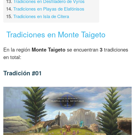
13.
Tradiciones en Desfiladero de Vyros
14.
Tradiciones en Playas de Elafónisos
15.
Tradiciones en Isla de Citera
Tradiciones en Monte Taigeto
En la región
Monte Taigeto
se encuentran
3
tradiciones
en total:
Tradición #01