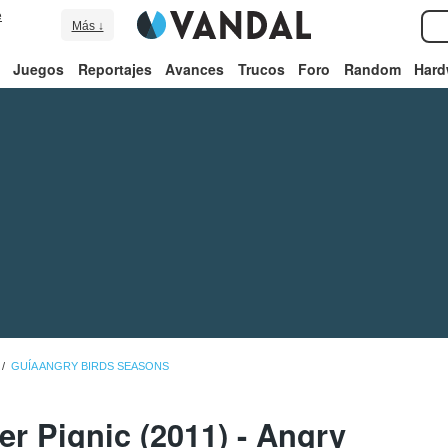
e
Más ↓
Juegos
Reportajes
Avances
Trucos
Foro
Random
Hard
GUÍA ANGRY BIRDS SEASONS
r Pignic (2011) - Angry