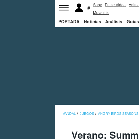
Sony
Prime Video
Anim
Metacritic
PORTADA
Noticias
Análisis
Guías
VANDAL
JUEGOS
ANGRY BIRDS SEASONS
Verano: Summe