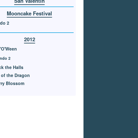
San Valentín
Mooncake Festival
do 2
2012
'O'Ween
ndo 2
k the Halls
 of the Dragon
rry Blossom