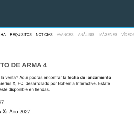
CHA
REQUISITOS
NOTICIAS
AVANCES
ANÁLISIS
IMÁGENES
VÍDEO
NTO DE
ARMA 4
 la venta? Aquí podrás encontrar la
fecha de lanzamiento
ries X, PC, desarrollado por Bohemia Interactive. Estate
sté disponible en tiendas.
27
s X:
Año 2027