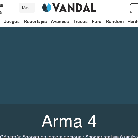
an
Más ↓
5
Juegos
Reportajes
Avances
Trucos
Foro
Random
Hard
Arma 4
Género/s:
Shooter en tercera persona
/
Shooter realista ó táctico