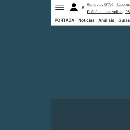
Gameplay GTA 6
Superm
El Señor de los Anillos
PS
PORTADA
Noticias
Análisis
Guías