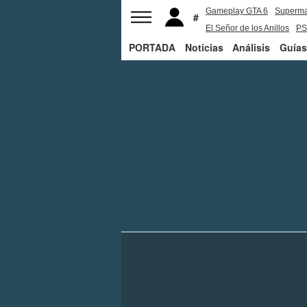
Gameplay GTA 6
Superm
El Señor de los Anillos
PS
PORTADA
Noticias
Análisis
Guías