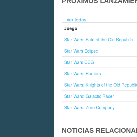
PRÓXIMOS LANZAMIE
Ver todos
Juego
Star Wars: Fate of the Old Republic
Star Wars Eclipse
Star Wars CCG
Star Wars: Hunters
Star Wars: Knights of the Old Republ
Star Wars: Galactic Racer
Star Wars: Zero Company
NOTICIAS RELACIONA