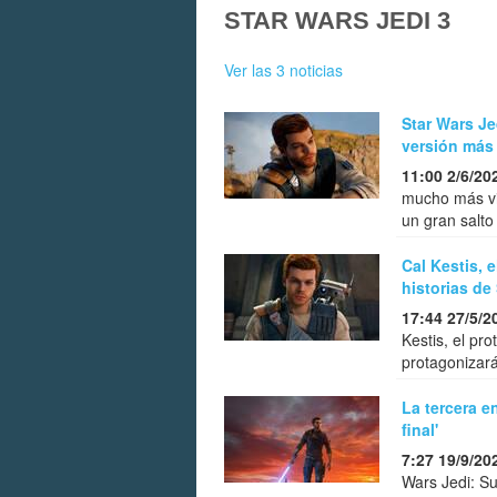
STAR WARS JEDI 3
Ver las 3 noticias
Star Wars Je
versión más
11:00 2/6/20
mucho más vie
un gran salto
Cal Kestis, 
historias de
17:44 27/5/2
Kestis, el pr
protagonizará
La tercera en
final'
7:27 19/9/20
Wars Jedi: Su