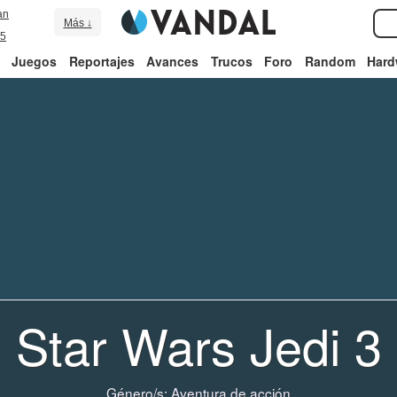
an
Más ↓
5
Juegos
Reportajes
Avances
Trucos
Foro
Random
Hard
Star Wars Jedi 3
Género/s:
Aventura de acción