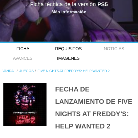
Ficha técnica de la versión
PS5
Más información
FICHA
REQUISITOS
NOTICIAS
AVANCES
IMÁGENES
VANDAL
JUEGOS
FIVE NIGHTS AT FREDDY'S: HELP WANTED 2
FECHA DE
LANZAMIENTO DE
FIVE
NIGHTS AT FREDDY'S:
HELP WANTED 2