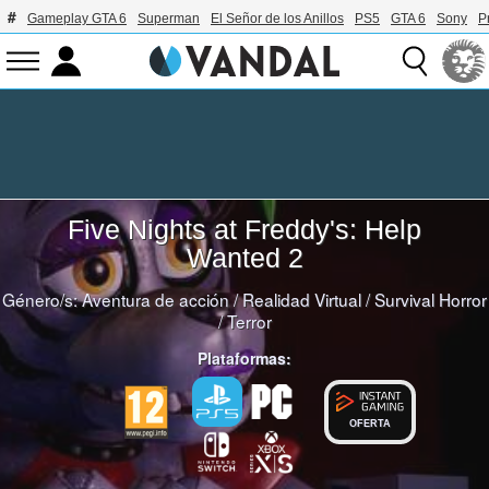
Gameplay GTA 6
Superman
El Señor de los Anillos
PS5
GTA 6
Sony
P
Five Nights at Freddy's: Help
Wanted 2
Género/s:
Aventura de acción
/
Realidad Virtual
/
Survival Horror
/
Terror
Plataformas:
OFERTA