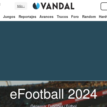
e
Más ↓
Juegos
Reportajes
Avances
Trucos
Foro
Random
Hard
eFootball 2024
Género/s:
Deportes
/
Fútbol