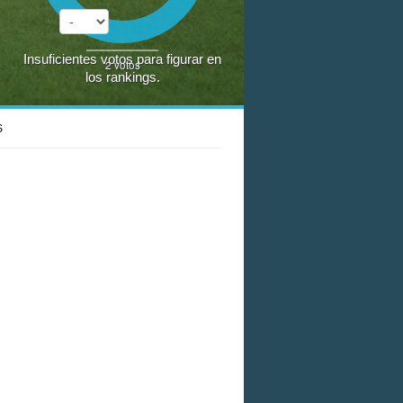
Insuficientes votos para figurar en
2
votos
los rankings.
S