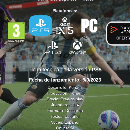
Plataformas:
OFERT
Ficha técnica de la versión
PS5
Fecha de lanzamiento: 6/9/2023
Desarrollo:
Konami
Producción:
Konami
Precio: Free-to-play
Jugadores: 1-4
Formato: Descarga
Textos: Español
Voces: Español
Online: Sí