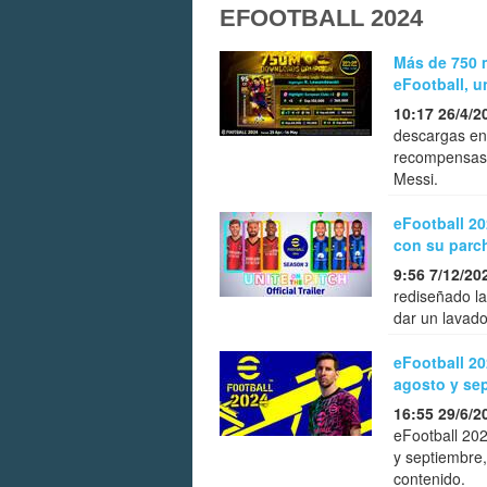
EFOOTBALL 2024
Más de 750 m
eFootball, u
10:17 26/4/2
descargas ent
recompensas y
Messi.
eFootball 20
con su parch
9:56 7/12/20
rediseñado la
dar un lavado
eFootball 20
agosto y se
16:55 29/6/2
eFootball 20
y septiembre
contenido.