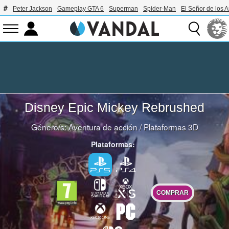
Peter Jackson
Gameplay GTA 6
Superman
Spider-Man
El Señor de los A
Disney Epic Mickey Rebrushed
Género/s:
Aventura de acción
/
Plataformas 3D
Plataformas:
COMPRAR