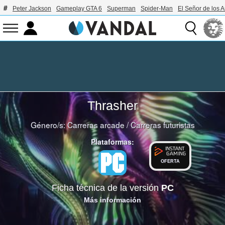
Peter Jackson
Gameplay GTA 6
Superman
Spider-Man
El Señor de los A
Thrasher
Género/s:
Carreras arcade
/
Carreras futuristas
Plataformas:
OFERTA
Ficha técnica de la versión
PC
Más información