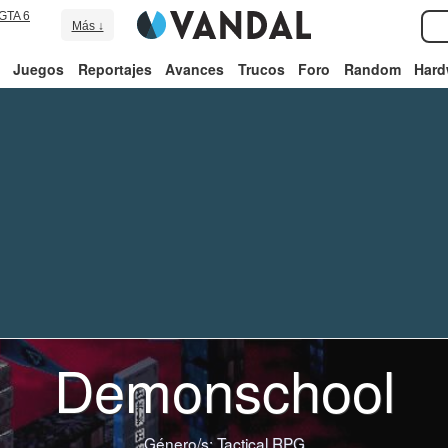
GTA 6
Más ↓
Juegos
Reportajes
Avances
Trucos
Foro
Random
Hard
Demonschool
Género/s:
Tactical RPG