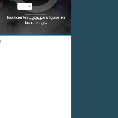
Insuficientes votos para figurar en
Sin votos
los rankings.
S