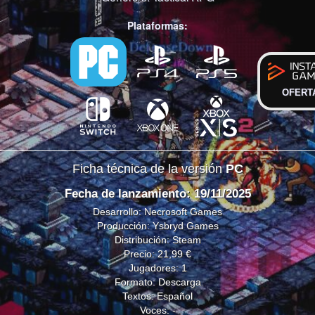
Plataformas:
OFERT
Ficha técnica de la versión
PC
Fecha de lanzamiento: 19/11/2025
Desarrollo: Necrosoft Games
Producción: Ysbryd Games
Distribución: Steam
Precio: 21,99 €
Jugadores: 1
Formato: Descarga
Textos: Español
Voces: -