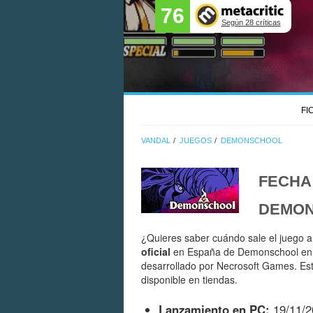
76
Según 28 críticas
FI
VANDAL
JUEGOS
DEMONSCHOOL
FECHA
DEMO
¿Quieres saber cuándo sale el juego a
oficial
en España de Demonschool en P
desarrollado por Necrosoft Games. Es
disponible en tiendas.
Lanzamiento en PC:
19/11/2