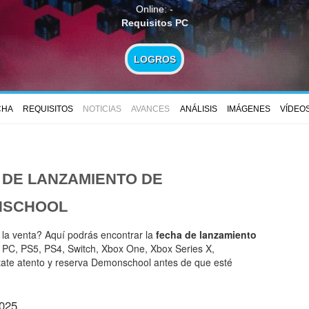
Online: -
Requisitos PC
LOGROS
CHA
REQUISITOS
NOTICIAS
AVANCES
ANÁLISIS
IMÁGENES
VÍDEO
 DE LANZAMIENTO DE
NSCHOOL
 la venta? Aquí podrás encontrar la
fecha de lanzamiento
C, PS5, PS4, Switch, Xbox One, Xbox Series X,
tate atento y reserva Demonschool antes de que esté
025