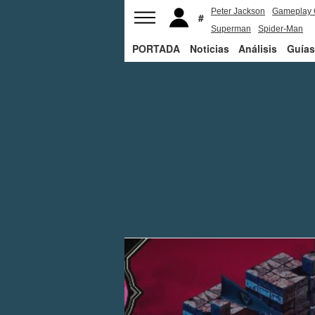
Peter Jackson
Gameplay 
Superman
Spider-Man
PORTADA
Noticias
Análisis
Guías