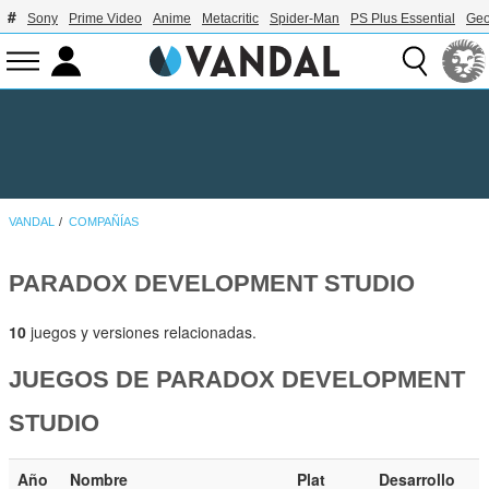
Sony
Prime Video
Anime
Metacritic
Spider-Man
PS Plus Essential
Geo
VANDAL
COMPAÑÍAS
PARADOX DEVELOPMENT STUDIO
10
juegos y versiones relacionadas.
JUEGOS DE PARADOX DEVELOPMENT
STUDIO
Año
Nombre
Plat
Desarrollo