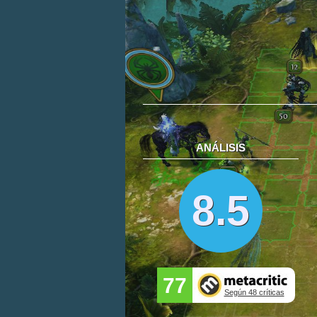
ANÁLISIS
8.5
77
Según 48 críticas