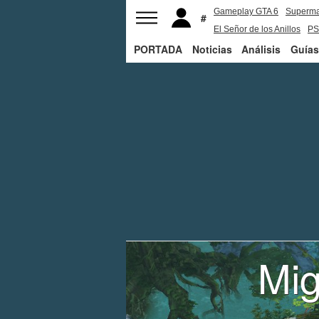
Gameplay GTA 6
Superm
El Señor de los Anillos
PS
PORTADA
Noticias
Análisis
Guías
Mig