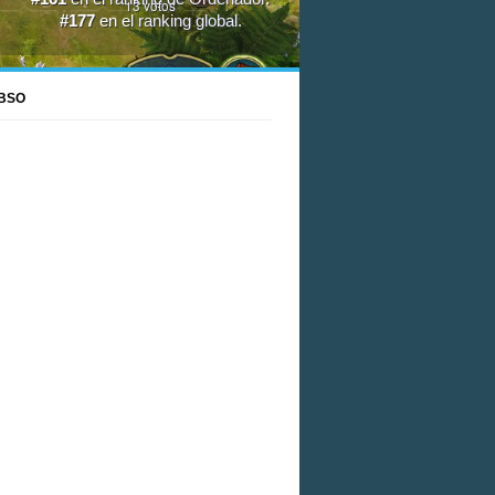
13
votos
#177
en el
ranking global
.
BSO