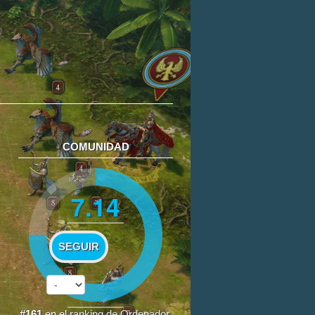
COMUNIDAD
7.14
SEGUIR
#161
en el
ranking de Ordenador
.