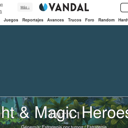
an
Más ↓
5
Juegos
Reportajes
Avances
Trucos
Foro
Random
Hard
ht & Magic Heroe
Género/s:
Estrategia por turnos
/
Estrategia