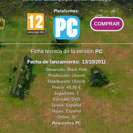
Plataformas:
COMPRAR
Ficha técnica de la versión
PC
Fecha de lanzamiento: 13/10/2011
Desarrollo: Black Hole
Producción:
Ubisoft
Distribución:
Ubisoft
Precio: 49,95 €
Jugadores: 1
Formato: DVD
Textos: Español
Voces: Español
Online: Sí
Requisitos PC