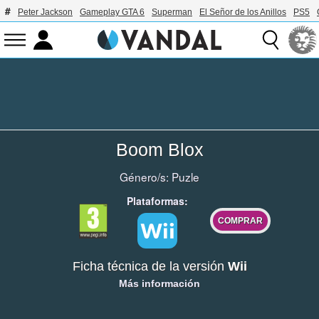
Peter Jackson
Gameplay GTA 6
Superman
El Señor de los Anillos
PS5
Boom Blox
Género/s:
Puzle
Plataformas:
COMPRAR
Ficha técnica de la versión
Wii
Más información