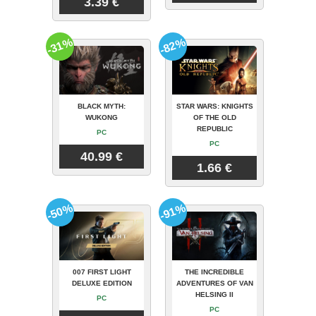
3.39 €
-31%
-82%
BLACK MYTH:
STAR WARS: KNIGHTS
WUKONG
OF THE OLD
REPUBLIC
PC
PC
40.99 €
1.66 €
-50%
-91%
007 FIRST LIGHT
THE INCREDIBLE
DELUXE EDITION
ADVENTURES OF VAN
HELSING II
PC
PC