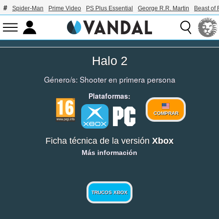
Spider-Man
Prime Video
PS Plus Essential
George R.R. Martin
Beast of 
Halo 2
Género/s:
Shooter en primera persona
Plataformas:
COMPRAR
Ficha técnica de la versión
Xbox
Más información
TRUCOS XBOX