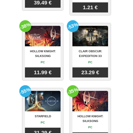
39.49 €
1.21 €
-38%
-53%
HOLLOW KNIGHT:
CLAIR OBSCUR:
SILKSONG
EXPEDITION 33
PC
PC
11.99 €
23.29 €
-55%
-35%
STARFIELD
HOLLOW KNIGHT:
SILKSONG
PC
PC
31.29 €