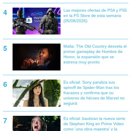
Las mejores ofertas de PS4 y PS5
en la PS Store de esta semana
(05/08/2026)
Mafia: The Old Country desvela el
primer gameplay de Hombre de
Honor, la expansión que se
estrena muy pronto
Es oficial: Sony paraliza sus
spinoff de Spider-Man tras los
fracasos y confirma que su
universo de héroes de Marvel no
seguirá
Es oficial: bautizan la nueva serie
de Stephen King en Prime Video
como 'una obra maestra' y la