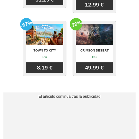
12.99 €
-67%
-28%
TOWN TO CITY
CRIMSON DESERT
PC
PC
8.19 €
49.99 €