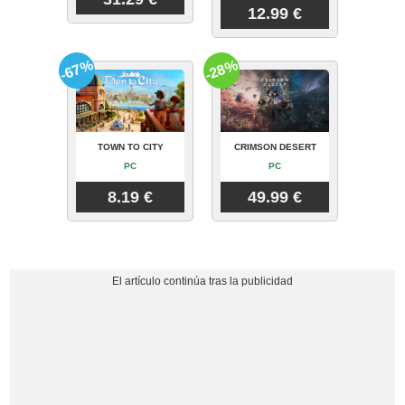
12.99 €
-67%
-28%
TOWN TO CITY
CRIMSON DESERT
PC
PC
8.19 €
49.99 €