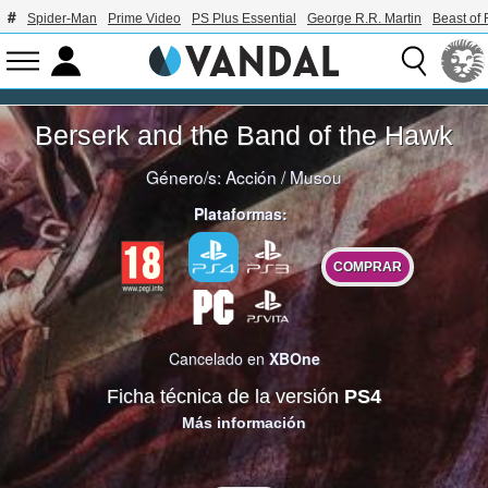
Spider-Man
Prime Video
PS Plus Essential
George R.R. Martin
Beast of 
Berserk and the Band of the Hawk
Género/s:
Acción
/
Musou
Plataformas:
COMPRAR
Cancelado en
XBOne
Ficha técnica de la versión
PS4
Más información