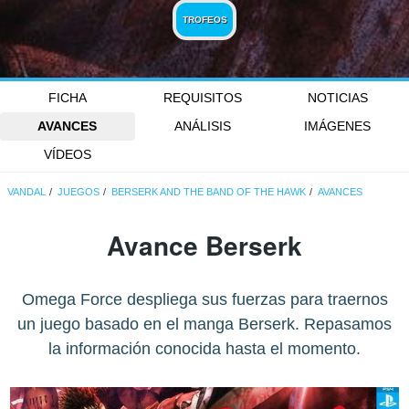
TROFEOS
FICHA
REQUISITOS
NOTICIAS
AVANCES
ANÁLISIS
IMÁGENES
VÍDEOS
VANDAL
JUEGOS
BERSERK AND THE BAND OF THE HAWK
AVANCES
Avance Berserk
Omega Force despliega sus fuerzas para traernos
un juego basado en el manga Berserk. Repasamos
la información conocida hasta el momento.