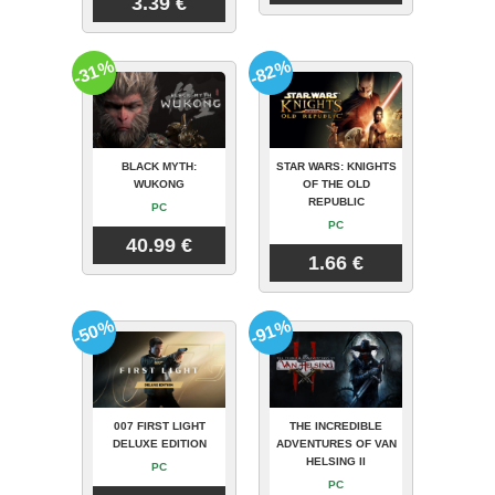
3.39 €
-31%
-82%
BLACK MYTH:
STAR WARS: KNIGHTS
WUKONG
OF THE OLD
REPUBLIC
PC
PC
40.99 €
1.66 €
-50%
-91%
007 FIRST LIGHT
THE INCREDIBLE
DELUXE EDITION
ADVENTURES OF VAN
HELSING II
PC
PC