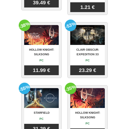
39.49 €
1.21 €
-38%
-53%
HOLLOW KNIGHT:
CLAIR OBSCUR:
SILKSONG
EXPEDITION 33
PC
PC
11.99 €
23.29 €
-55%
-35%
STARFIELD
HOLLOW KNIGHT:
SILKSONG
PC
PC
31.29 €