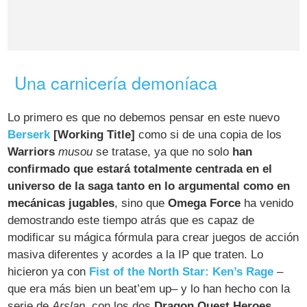
Una carnicería demoníaca
Lo primero es que no debemos pensar en este nuevo
Berserk
[Working Title]
como si de una copia de los
Warriors
musou
se tratase, ya que no solo
han
confirmado que estará totalmente centrada en el
universo de la saga tanto en lo argumental como en
mecánicas jugables
, sino que
Omega Force
ha venido
demostrando este tiempo atrás que es capaz de
modificar su mágica fórmula para crear juegos de acción
masiva diferentes y acordes a la IP que traten. Lo
hicieron ya con
Fist of the North Star: Ken’s Rage
–
que era más bien un beat’em up– y lo han hecho con la
serie de
Arslan
, con los dos
Dragon Quest Heroes
,