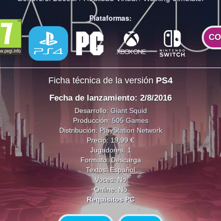
Plataformas:
CO
Ficha técnica de la versión
PS4
Fecha de lanzamiento: 2/8/2016
Desarrollo:
Giant Squid
Producción:
505 Games
Distribución:
PlayStation Network
Precio: 19,99 €
Jugadores: 1
Formato: Descarga
Textos: Español
Voces: No
Online: No
Requisitos PC