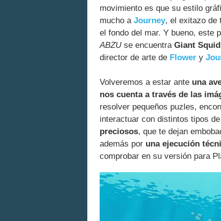
movimiento es que su estilo gráf
mucho a
Journey
, el exitazo d
el fondo del mar. Y bueno, este 
ABZU
se encuentra
Giant Squid
director de arte de
Flower
y
Jou
Volveremos a estar ante
una ave
nos cuenta a través de las im
resolver pequeños puzles, encont
interactuar con distintos tipos d
preciosos
, que te dejan embobad
además por
una ejecución técni
comprobar en su versión para Pl