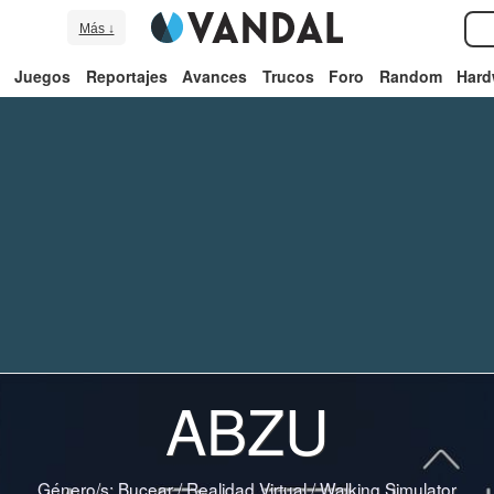
Más ↓
Juegos
Reportajes
Avances
Trucos
Foro
Random
Hard
ABZU
Género/s:
Bucear
/
Realidad Virtual
/
Walking Simulator