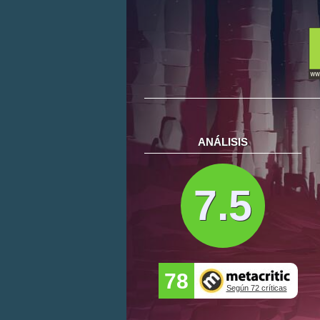
ANÁLISIS
7.5
78
Según 72 críticas