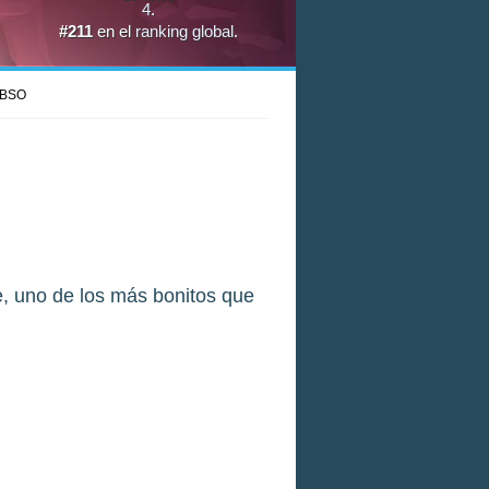
4
.
#211
en el
ranking global
.
BSO
te, uno de los más bonitos que