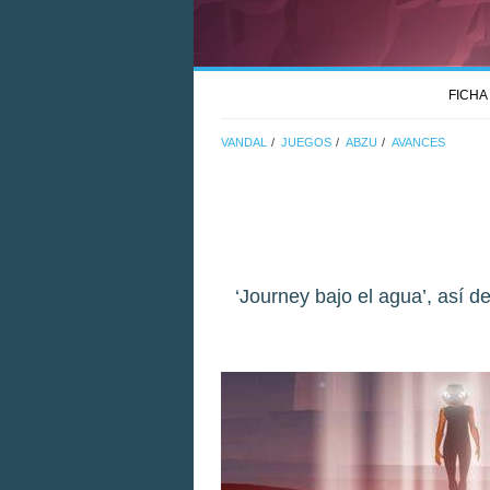
FICHA
VANDAL
JUEGOS
ABZU
AVANCES
‘Journey bajo el agua’, así d