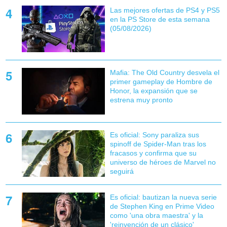
Las mejores ofertas de PS4 y PS5
en la PS Store de esta semana
(05/08/2026)
Mafia: The Old Country desvela el
primer gameplay de Hombre de
Honor, la expansión que se
estrena muy pronto
Es oficial: Sony paraliza sus
spinoff de Spider-Man tras los
fracasos y confirma que su
universo de héroes de Marvel no
seguirá
Es oficial: bautizan la nueva serie
de Stephen King en Prime Video
como 'una obra maestra' y la
'reinvención de un clásico'