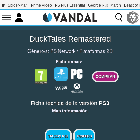
Spider-Man
Prime Video
PS Plus Essential
George R.R. Martin
Beast of 
DuckTales Remastered
Género/s:
PS Network
/
Plataformas 2D
Plataformas:
COMPRAR
Ficha técnica de la versión
PS3
Más información
TRUCOS PS3
TROFEOS