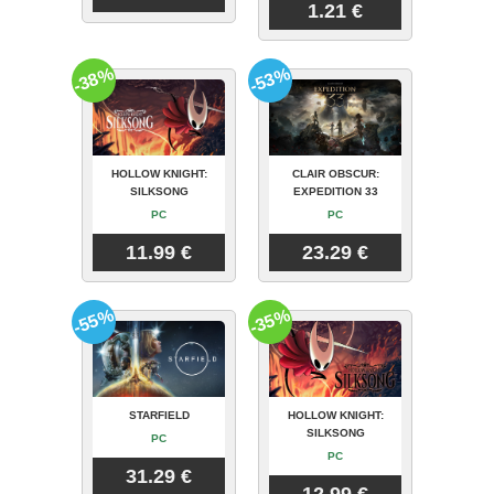
1.21 €
-38%
-53%
HOLLOW KNIGHT:
CLAIR OBSCUR:
SILKSONG
EXPEDITION 33
PC
PC
11.99 €
23.29 €
-55%
-35%
STARFIELD
HOLLOW KNIGHT:
SILKSONG
PC
PC
31.29 €
12.99 €