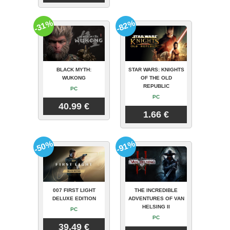
-31%
-82%
BLACK MYTH:
STAR WARS: KNIGHTS
WUKONG
OF THE OLD
REPUBLIC
PC
PC
40.99 €
1.66 €
-50%
-91%
007 FIRST LIGHT
THE INCREDIBLE
DELUXE EDITION
ADVENTURES OF VAN
HELSING II
PC
PC
39.49 €