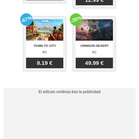
-67%
-28%
TOWN TO CITY
CRIMSON DESERT
PC
PC
8.19 €
49.99 €