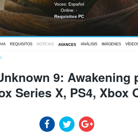
Voces: Español
Online: -
Requisitos PC
CHA
REQUISITOS
NOTICIAS
ANÁLISIS
IMÁGENES
VÍDEO
AVANCES
G
Unknown 9: Awakening p
ox Series X, PS4, Xbox 