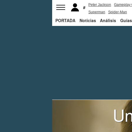
Peter Jackson
Gameplay 
Superman
Spider-Man
PORTADA
Noticias
Análisis
Guías
Un