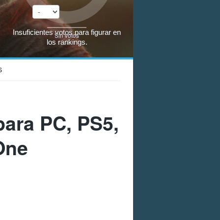
Insuficientes votos para figurar en
Sin votos
los rankings.
S
ara PC, PS5,
One