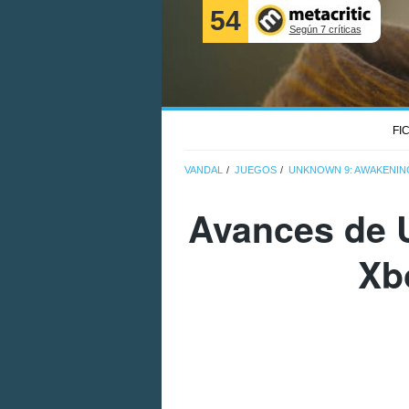
54
Según 7 críticas
FI
VANDAL
JUEGOS
UNKNOWN 9: AWAKENIN
Avances de 
Xb