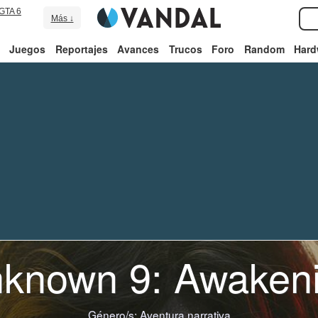
GTA 6
Más ↓
Juegos
Reportajes
Avances
Trucos
Foro
Random
Hard
known 9: Awaken
Género/s:
Aventura narrativa