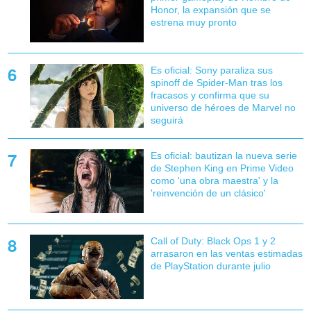
Honor, la expansión que se
estrena muy pronto
Es oficial: Sony paraliza sus
spinoff de Spider-Man tras los
fracasos y confirma que su
universo de héroes de Marvel no
seguirá
Es oficial: bautizan la nueva serie
de Stephen King en Prime Video
como 'una obra maestra' y la
'reinvención de un clásico'
Call of Duty: Black Ops 1 y 2
arrasaron en las ventas estimadas
de PlayStation durante julio