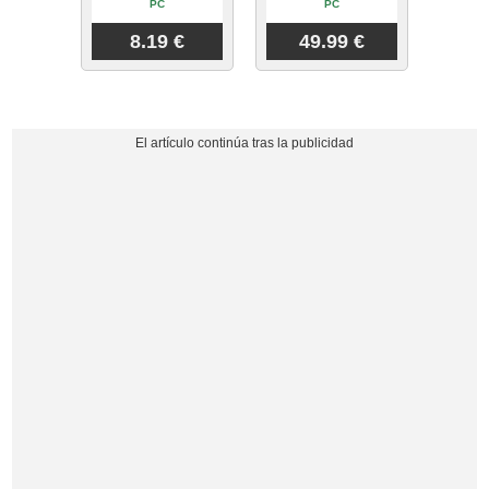
PC
PC
8.19 €
49.99 €