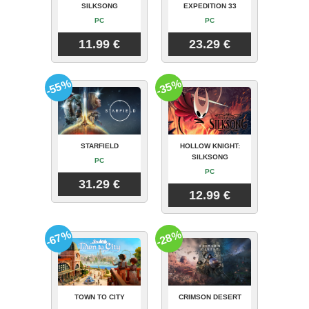
SILKSONG
EXPEDITION 33
PC
PC
11.99 €
23.29 €
-55%
-35%
STARFIELD
HOLLOW KNIGHT:
SILKSONG
PC
PC
31.29 €
12.99 €
-67%
-28%
TOWN TO CITY
CRIMSON DESERT