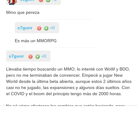
Mmo que pereza
c7gunr
+0
Es más un MMORPG
c7gunr
+0
Llevaba tiempo buscando un MMO, lo intenté con WoW y BDO,
pero no me terminaban de convencer. Empecé a jugar New
World desde la última beta abierta, aunque estos 2 últimos años
casi no he jugado, las expansiones y algunos días sueltos. Con
el COVID y el boom del principio tengo más de 2000 horas.
No sé cómo afectaran los cambios que están haciendo, pero
para mi fue un juego infravalorado y maltratado. A ver si
remontan players y popularidad con las consolas. Lo estoy
actualizando para ver si lo retomo aunque sea mas light.
Los comentarios de la noticia están cerrados porque es