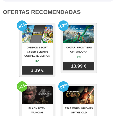
OFERTAS RECOMENDADAS
-91%
-53%
DIGIMON STORY
AVATAR: FRONTIERS
CYBER SLEUTH:
OF PANDORA
COMPLETE EDITION
PC
PC
13.99 €
3.39 €
-31%
-82%
BLACK MYTH:
STAR WARS: KNIGHTS
WUKONG
OF THE OLD