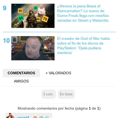
¿Merece la pena Beast of
Reincarnation? Lo nuevo de
Game Freak llega con reseñas
variadas en Steam y Metacritic
El creador de God of War habla
sobre el fin de los discos de
PlayStation: 'Ojalá pudiera
mentiros'
COMENTARIOS
+ VALORADOS
AMIGOS
3
com.
En foros
Mostrando comentarios por fecha (página
1
de
1
)
veget4
+0