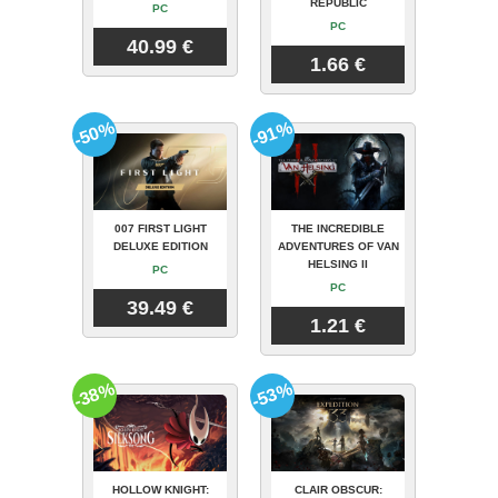
REPUBLIC
PC
PC
40.99 €
1.66 €
-50%
-91%
007 FIRST LIGHT
THE INCREDIBLE
DELUXE EDITION
ADVENTURES OF VAN
HELSING II
PC
PC
39.49 €
1.21 €
-38%
-53%
HOLLOW KNIGHT:
CLAIR OBSCUR: