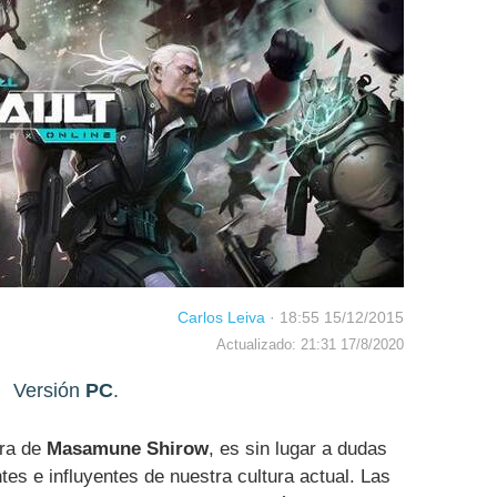
Carlos Leiva
·
18:55 15/12/2015
Actualizado: 21:31 17/8/2020
Versión
PC
.
tra de
Masamune Shirow
, es sin lugar a dudas
s e influyentes de nuestra cultura actual. Las