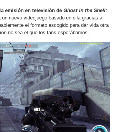
a emisión en televisión de
Ghost in the Shell:
ga un nuevo videojuego basado en ella gracias a
bablemente el formato escogido para dar vida otra
ción no sea el que los fans esperábamos.