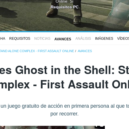
Online: Sí
Requisitos PC
CHA
REQUISITOS
NOTICIAS
ANÁLISIS
IMÁGENES
VÍDEO
AVANCES
TAND ALONE COMPLEX - FIRST ASSAULT ONLINE
AVANCES
es Ghost in the Shell: S
plex - First Assault On
n un juego gratuito de acción en primera persona al que
por recorrer.