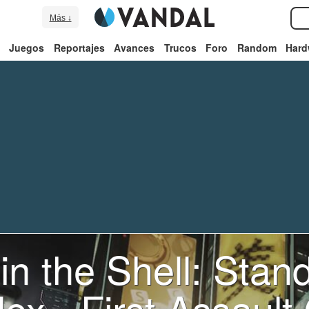
Más ↓
Juegos
Reportajes
Avances
Trucos
Foro
Random
Hard
in the Shell: Stan
x - First Assault