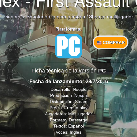
Género/s:
Shooter en tercera persona
/
Shooter multijugador
Plataformas:
COMPRAR
Ficha técnica de la versión
PC
Fecha de lanzamiento: 28/7/2016
Desarrollo: Neople
Producción:
Nexon
Distribución: Steam
Precio: Free to play
Jugadores: Multijugador
Formato: Descarga
Textos: Español
Voces: Inglés