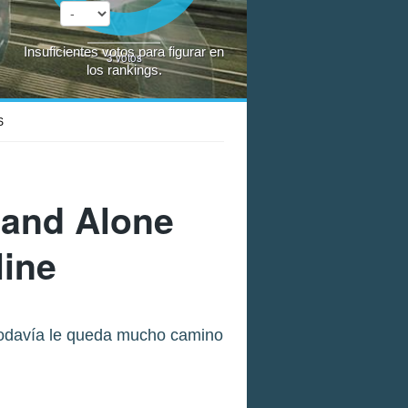
Insuficientes votos para figurar en
3
votos
los rankings.
S
tand Alone
line
 todavía le queda mucho camino