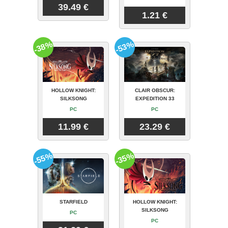
39.49 €
1.21 €
-38%
-53%
HOLLOW KNIGHT:
CLAIR OBSCUR:
SILKSONG
EXPEDITION 33
PC
PC
11.99 €
23.29 €
-55%
-35%
STARFIELD
HOLLOW KNIGHT:
SILKSONG
PC
PC