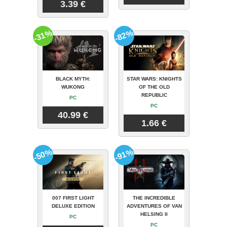
3.39 €
-31%
-82%
BLACK MYTH:
STAR WARS: KNIGHTS
WUKONG
OF THE OLD
REPUBLIC
PC
PC
40.99 €
1.66 €
-50%
-91%
007 FIRST LIGHT
THE INCREDIBLE
DELUXE EDITION
ADVENTURES OF VAN
HELSING II
PC
PC