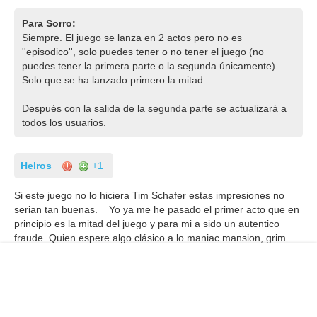
Para Sorro:
Siempre. El juego se lanza en 2 actos pero no es
''episodico'', solo puedes tener o no tener el juego (no
puedes tener la primera parte o la segunda únicamente).
Solo que se ha lanzado primero la mitad.
Después con la salida de la segunda parte se actualizará a
todos los usuarios.
Helros
+1
Si este juego no lo hiciera Tim Schafer estas impresiones no
serian tan buenas. Yo ya me he pasado el primer acto que en
principio es la mitad del juego y para mi a sido un autentico
fraude. Quien espere algo clásico a lo maniac mansion, grim
fandando y demas que se olvide.
Aqui nos encontramos con una ambientacion que para mi tiene
sus pros y sus contras. Se nota que se derrocha imaginación
pero el estilo de dibujo no me convence, no me convence ni en