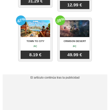
31.29 €
12.99 €
-67%
-28%
TOWN TO CITY
CRIMSON DESERT
PC
PC
8.19 €
49.99 €