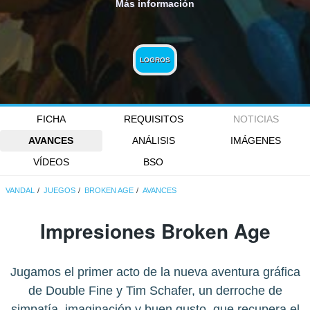
Más información
LOGROS
FICHA
REQUISITOS
NOTICIAS
AVANCES
ANÁLISIS
IMÁGENES
VÍDEOS
BSO
VANDAL
JUEGOS
BROKEN AGE
AVANCES
Impresiones Broken Age
Jugamos el primer acto de la nueva aventura gráfica
de Double Fine y Tim Schafer, un derroche de
simpatía, imaginación y buen gusto, que recupera el