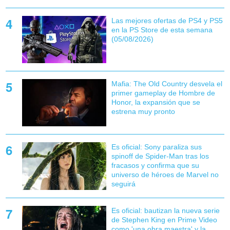
Las mejores ofertas de PS4 y PS5
en la PS Store de esta semana
(05/08/2026)
Mafia: The Old Country desvela el
primer gameplay de Hombre de
Honor, la expansión que se
estrena muy pronto
Es oficial: Sony paraliza sus
spinoff de Spider-Man tras los
fracasos y confirma que su
universo de héroes de Marvel no
seguirá
Es oficial: bautizan la nueva serie
de Stephen King en Prime Video
como 'una obra maestra' y la