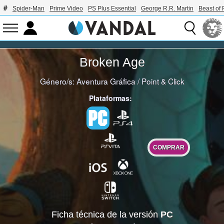
Spider-Man
Prime Video
PS Plus Essential
George R.R. Martin
Beast of 
Broken Age
Género/s:
Aventura Gráfica
/
Point & Click
Plataformas:
COMPRAR
Ficha técnica de la versión
PC