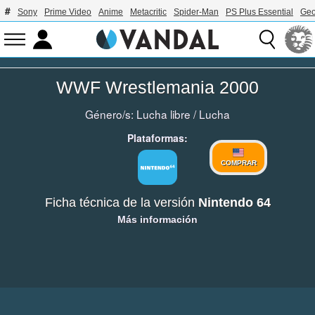
Sony
Prime Video
Anime
Metacritic
Spider-Man
PS Plus Essential
Geo
WWF Wrestlemania 2000
Género/s:
Lucha libre
/
Lucha
Plataformas:
COMPRAR
Ficha técnica de la versión
Nintendo 64
Más información