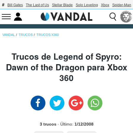
Bill Gates
The Last of Us
Stellar Blade
Solo Leveling
Xbox
Spider-Man
VANDAL
TRUCOS
TRUCOS X360
Trucos de Legend of Spyro:
Dawn of the Dragon para Xbox
360
3 trucos
· Último:
1/12/2008