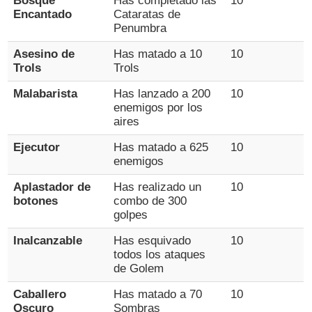
Bosque
Has completado las
10
Encantado
Cataratas de
Penumbra
Asesino de
Has matado a 10
10
Trols
Trols
Malabarista
Has lanzado a 200
10
enemigos por los
aires
Ejecutor
Has matado a 625
10
enemigos
Aplastador de
Has realizado un
10
botones
combo de 300
golpes
Inalcanzable
Has esquivado
10
todos los ataques
de Golem
Caballero
Has matado a 70
10
Oscuro
Sombras