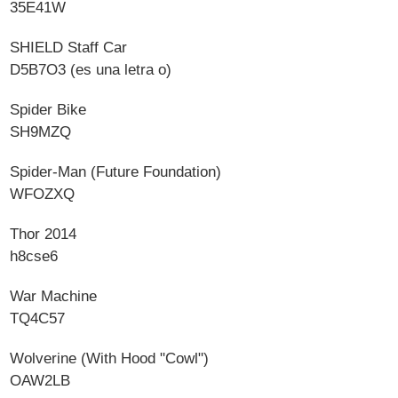
35E41W
SHIELD Staff Car
D5B7O3 (es una letra o)
Spider Bike
SH9MZQ
Spider-Man (Future Foundation)
WFOZXQ
Thor 2014
h8cse6
War Machine
TQ4C57
Wolverine (With Hood "Cowl")
OAW2LB