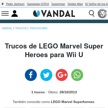
Peter Jackson
Gameplay GTA 6
Superman
Spider-Man
El Señor de los A
VANDAL
TRUCOS
TRUCOS WIIU
Trucos de LEGO Marvel Super
Heroes para Wii U
1 trucos
· Último:
28/10/2013
También conocido como
LEGO Marvel Superheroes
.