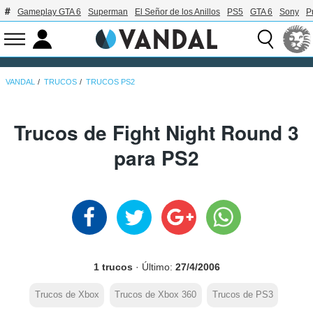
Gameplay GTA 6
Superman
El Señor de los Anillos
PS5
GTA 6
Sony
P
VANDAL
TRUCOS
TRUCOS PS2
Trucos de Fight Night Round 3
para PS2
1 trucos
· Último:
27/4/2006
Trucos de Xbox
Trucos de Xbox 360
Trucos de PS3