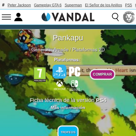
Peter Jackson
Gameplay GTA 6
Superman
El Señor de los Anillos
PS5
Pankapu
Género/s:
Arcade
/
Plataformas 2D
Plataformas:
COMPRAR
Ficha técnica de la versión
PS4
Más información
TROFEOS