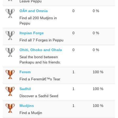
Leave Peppu
OÃ¤ and Omnia
0
0 %
Find all 200 Mudjins in
Peppu
Itopian Forge
0
0 %
Find all 7 Forges in Peppu
Ohiti, Ohoko and Ohala
0
0 %
Seal the bond between
Pankapu and his friends.
Ferem
1
100 %
Find a Feremâ€™s Tear
Sadhil
1
100 %
Discover a Sadhil Seed
Mudjins
1
100 %
Find a Mudjin