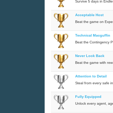
Survive 5 days in Endl
Acceptable Host
Beat the game on Expert 
Technical Macguffin
Beat the Contingency P
Never Look Back
Beat the game with rewin
Attention to Detail
Steal from every safe in
Fully Equipped
Unlock every agent, age