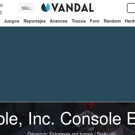
an
Más ↓
5
Juegos
Reportajes
Avances
Trucos
Foro
Random
Hard
ible, Inc. Console E
Género/s:
Estrategia por turnos
/
Sigilo