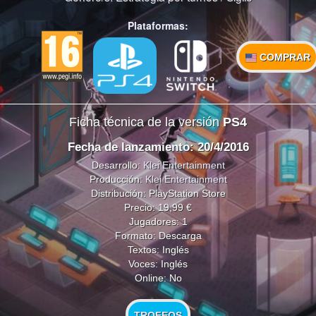
Plataformas:
COMPRAR
Ficha técnica de la versión
PS4
Fecha de lanzamiento: 20/4/2016
Desarrollo:
Klei Entertainment
Producción:
Klei Entertainment
Distribución: PlayStation Store
Precio: 19,99 €
Jugadores: 1
Formato: Descarga
Textos: Inglés
Voces: Inglés
Online: No
TROFEOS