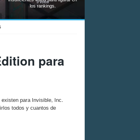
3
votos
los rankings.
S
Edition para
existen para Invisible, Inc.
rlos todos y cuantos de