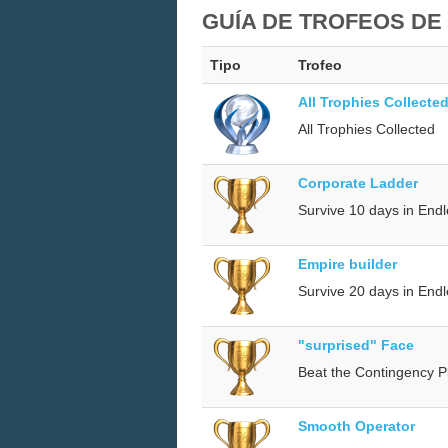
GUÍA DE TROFEOS DE 
Tipo
Trofeo
All Trophies Collecte
All Trophies Collected
Corporate Ladder
Survive 10 days in End
Empire builder
Survive 20 days in End
"surprised" Face
Beat the Contingency P
Smooth Operator