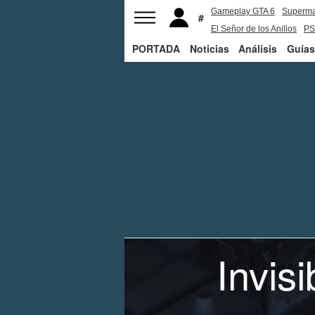
Gameplay GTA 6
Superm
El Señor de los Anillos
PS
PORTADA
Noticias
Análisis
Guías
Invis