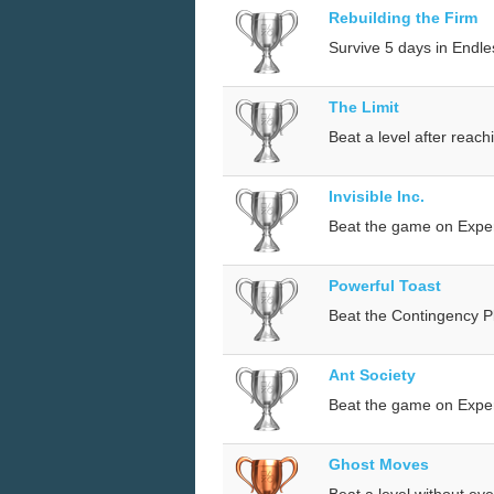
Rebuilding the Firm
Survive 5 days in Endl
The Limit
Beat a level after reachi
Invisible Inc.
Beat the game on Expert 
Powerful Toast
Beat the Contingency P
Ant Society
Beat the game on Experi
Ghost Moves
Beat a level without eve