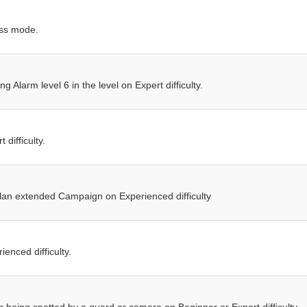
ess mode.
ng Alarm level 6 in the level on Expert difficulty.
difficulty.
lan extended Campaign on Experienced difficulty
enced difficulty.
r being spotted by a guard or camera on Beginner or Expert difficulty.