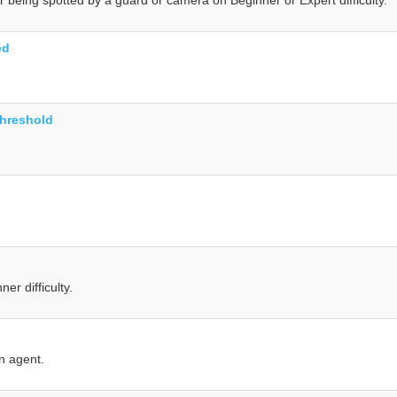
ed
hreshold
er difficulty.
n agent.