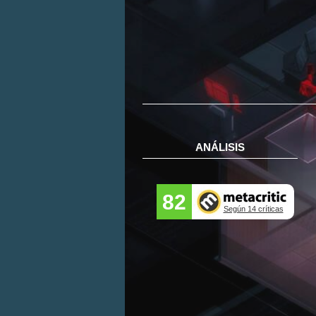
ANÁLISIS
82
Según 14 críticas