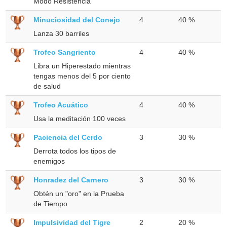
Modo Resistencia
Minuciosidad del Conejo
4
40 %
Lanza 30 barriles
Trofeo Sangriento
4
40 %
Libra un Hiperestado mientras
tengas menos del 5 por ciento
de salud
Trofeo Acuático
4
40 %
Usa la meditación 100 veces
Paciencia del Cerdo
3
30 %
Derrota todos los tipos de
enemigos
Honradez del Carnero
3
30 %
Obtén un "oro" en la Prueba
de Tiempo
Impulsividad del Tigre
2
20 %