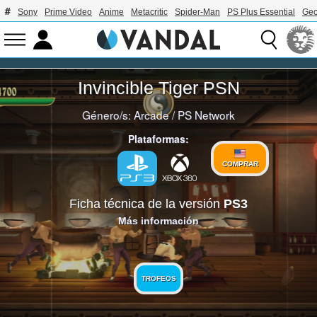
Sony
Prime Video
Anime
Metacritic
Spider-Man
PS Plus Essential
Geo
Invincible Tiger PSN
Género/s:
Arcade
/
PS Network
Plataformas:
COMPRAR
Ficha técnica de la versión
PS3
Más información
TROFEOS