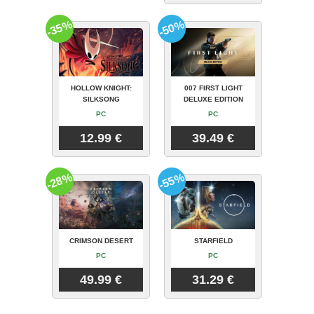
-35%
-50%
HOLLOW KNIGHT:
007 FIRST LIGHT
SILKSONG
DELUXE EDITION
PC
PC
12.99 €
39.49 €
-28%
-55%
CRIMSON DESERT
STARFIELD
PC
PC
49.99 €
31.29 €