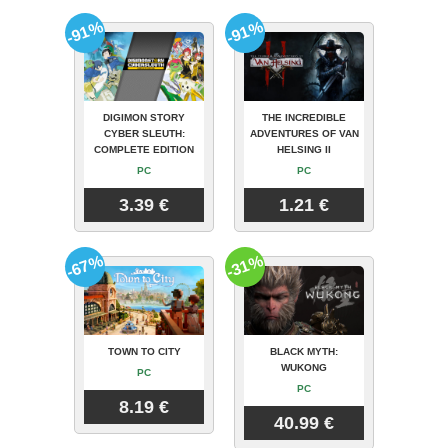
-91%
-91%
DIGIMON STORY
THE INCREDIBLE
CYBER SLEUTH:
ADVENTURES OF VAN
COMPLETE EDITION
HELSING II
PC
PC
3.39 €
1.21 €
-67%
-31%
TOWN TO CITY
BLACK MYTH:
WUKONG
PC
PC
8.19 €
40.99 €