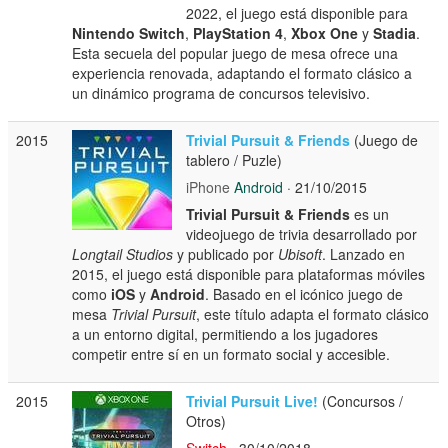
2022, el juego está disponible para
Nintendo Switch
,
PlayStation 4
,
Xbox One
y
Stadia
.
Esta secuela del popular juego de mesa ofrece una
experiencia renovada, adaptando el formato clásico a
un dinámico programa de concursos televisivo.
2015
Trivial Pursuit & Friends
(Juego de
tablero / Puzle)
iPhone
Android
· 21/10/2015
Trivial Pursuit & Friends
es un
videojuego de trivia desarrollado por
Longtail Studios
y publicado por
Ubisoft
. Lanzado en
2015, el juego está disponible para plataformas móviles
como
iOS
y
Android
. Basado en el icónico juego de
mesa
Trivial Pursuit
, este título adapta el formato clásico
a un entorno digital, permitiendo a los jugadores
competir entre sí en un formato social y accesible.
2015
Trivial Pursuit Live!
(Concursos /
Otros)
Switch
· 30/10/2018