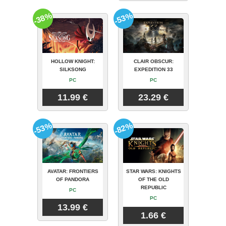
-38%
-53%
HOLLOW KNIGHT:
CLAIR OBSCUR:
SILKSONG
EXPEDITION 33
PC
PC
11.99 €
23.29 €
-53%
-82%
AVATAR: FRONTIERS
STAR WARS: KNIGHTS
OF PANDORA
OF THE OLD
REPUBLIC
PC
PC
13.99 €
1.66 €