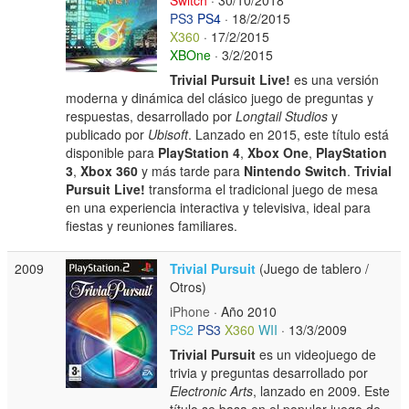
PS3
PS4
· 18/2/2015
X360
· 17/2/2015
XBOne
· 3/2/2015
Trivial Pursuit Live!
es una versión
moderna y dinámica del clásico juego de preguntas y
respuestas, desarrollado por
Longtail Studios
y
publicado por
Ubisoft
. Lanzado en 2015, este título está
disponible para
PlayStation 4
,
Xbox One
,
PlayStation
3
,
Xbox 360
y más tarde para
Nintendo Switch
.
Trivial
Pursuit Live!
transforma el tradicional juego de mesa
en una experiencia interactiva y televisiva, ideal para
fiestas y reuniones familiares.
2009
Trivial Pursuit
(Juego de tablero /
Otros)
iPhone
· Año 2010
PS2
PS3
X360
WII
· 13/3/2009
Trivial Pursuit
es un videojuego de
trivia y preguntas desarrollado por
Electronic Arts
, lanzado en 2009. Este
título se basa en el popular juego de