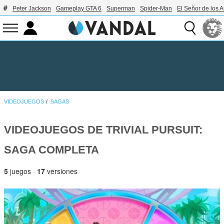
Peter Jackson
Gameplay GTA 6
Superman
Spider-Man
El Señor de los A
VIDEOJUEGOS
SAGAS
VIDEOJUEGOS DE TRIVIAL PURSUIT:
SAGA COMPLETA
5
juegos ·
17
versiones