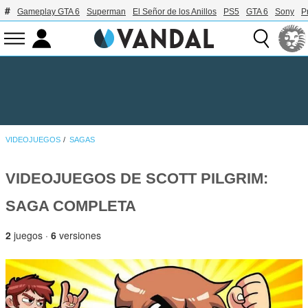
Gameplay GTA 6
Superman
El Señor de los Anillos
PS5
GTA 6
Sony
P
VIDEOJUEGOS
SAGAS
VIDEOJUEGOS DE SCOTT PILGRIM:
SAGA COMPLETA
2
juegos ·
6
versiones