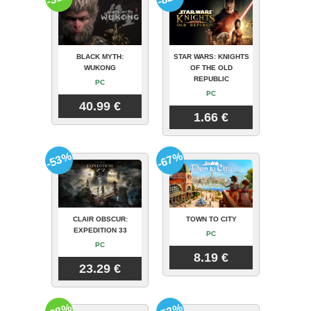
BLACK MYTH:
STAR WARS: KNIGHTS
WUKONG
OF THE OLD
REPUBLIC
PC
PC
40.99 €
1.66 €
-53%
-67%
CLAIR OBSCUR:
TOWN TO CITY
EXPEDITION 33
PC
PC
8.19 €
23.29 €