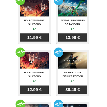
-38%
-53%
HOLLOW KNIGHT:
AVATAR: FRONTIERS
SILKSONG
OF PANDORA
PC
PC
11.99 €
13.99 €
-35%
-50%
HOLLOW KNIGHT:
007 FIRST LIGHT
SILKSONG
DELUXE EDITION
PC
PC
12.99 €
39.49 €
-28%
-55%