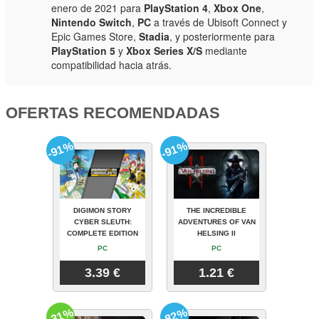
enero de 2021 para
PlayStation 4
,
Xbox One
,
Nintendo Switch
,
PC
a través de Ubisoft Connect y
Epic Games Store,
Stadia
, y posteriormente para
PlayStation 5
y
Xbox Series X/S
mediante
compatibilidad hacia atrás.
OFERTAS RECOMENDADAS
-91%
-91%
DIGIMON STORY
THE INCREDIBLE
CYBER SLEUTH:
ADVENTURES OF VAN
COMPLETE EDITION
HELSING II
PC
PC
3.39 €
1.21 €
-31%
-82%