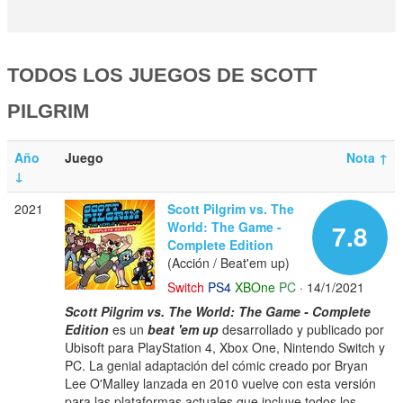
TODOS LOS JUEGOS DE SCOTT
PILGRIM
Año
Juego
Nota
↑
↓
2021
Scott Pilgrim vs. The
World: The Game -
7.8
Complete Edition
(Acción / Beat'em up)
Switch
PS4
XBOne
PC
· 14/1/2021
Scott Pilgrim vs. The World: The Game - Complete
Edition
es un
beat 'em up
desarrollado y publicado por
Ubisoft para PlayStation 4, Xbox One, Nintendo Switch y
PC. La genial adaptación del cómic creado por Bryan
Lee O'Malley lanzada en 2010 vuelve con esta versión
para las plataformas actuales que incluye todos los