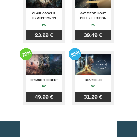
CLAIR OBSCUR:
007 FIRST LIGHT
EXPEDITION 33
DELUXE EDITION
PC
PC
23.29 €
39.49 €
-28%
-55%
CRIMSON DESERT
STARFIELD
PC
PC
49.99 €
31.29 €