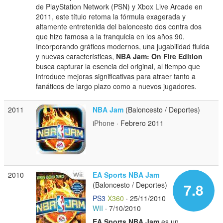
de PlayStation Network (PSN) y Xbox Live Arcade en
2011, este título retoma la fórmula exagerada y
altamente entretenida del baloncesto dos contra dos
que hizo famosa a la franquicia en los años 90.
Incorporando gráficos modernos, una jugabilidad fluida
y nuevas características,
NBA Jam: On Fire Edition
busca capturar la esencia del original, al tiempo que
introduce mejoras significativas para atraer tanto a
fanáticos de largo plazo como a nuevos jugadores.
2011
NBA Jam
(Baloncesto / Deportes)
iPhone
· Febrero 2011
2010
EA Sports NBA Jam
(Baloncesto / Deportes)
7.8
PS3
X360
· 25/11/2010
WII
· 7/10/2010
EA Sports NBA Jam
es un