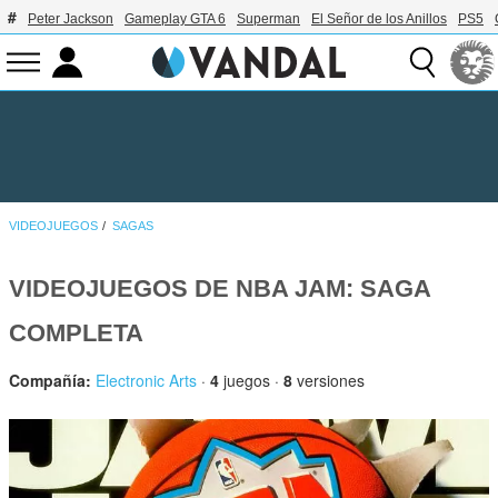
Peter Jackson
Gameplay GTA 6
Superman
El Señor de los Anillos
PS5
VIDEOJUEGOS
SAGAS
VIDEOJUEGOS DE NBA JAM: SAGA
COMPLETA
Compañía:
Electronic Arts
·
4
juegos ·
8
versiones