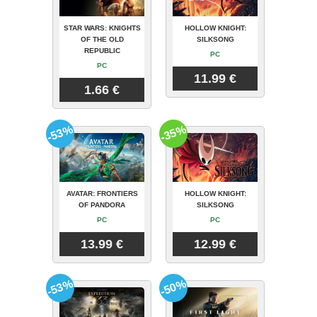
STAR WARS: KNIGHTS
HOLLOW KNIGHT:
OF THE OLD
SILKSONG
REPUBLIC
PC
PC
11.99 €
1.66 €
-53%
-35%
AVATAR: FRONTIERS
HOLLOW KNIGHT:
OF PANDORA
SILKSONG
PC
PC
13.99 €
12.99 €
-53%
-50%