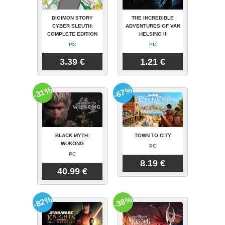
DIGIMON STORY
THE INCREDIBLE
CYBER SLEUTH:
ADVENTURES OF VAN
COMPLETE EDITION
HELSING II
PC
PC
3.39 €
1.21 €
-31%
-67%
BLACK MYTH:
TOWN TO CITY
WUKONG
PC
PC
8.19 €
40.99 €
-82%
-38%