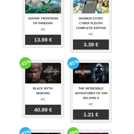
AVATAR: FRONTIERS
DIGIMON STORY
OF PANDORA
CYBER SLEUTH:
COMPLETE EDITION
PC
PC
13.99 €
3.39 €
-31%
-91%
BLACK MYTH:
THE INCREDIBLE
WUKONG
ADVENTURES OF VAN
HELSING II
PC
PC
40.99 €
1.21 €
-82%
-38%