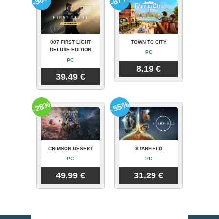
-50%
-67%
007 FIRST LIGHT
TOWN TO CITY
DELUXE EDITION
PC
PC
8.19 €
39.49 €
-28%
-55%
CRIMSON DESERT
STARFIELD
PC
PC
49.99 €
31.29 €