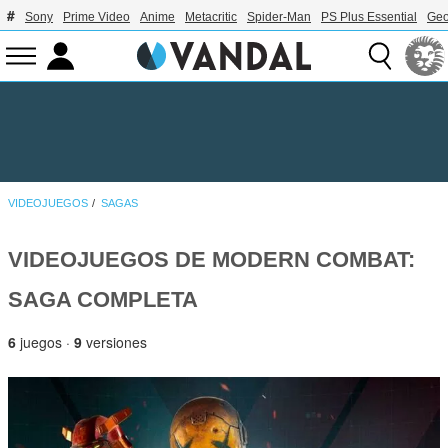
Sony
Prime Video
Anime
Metacritic
Spider-Man
PS Plus Essential
Geo
VIDEOJUEGOS
SAGAS
VIDEOJUEGOS DE MODERN COMBAT:
SAGA COMPLETA
6
juegos ·
9
versiones