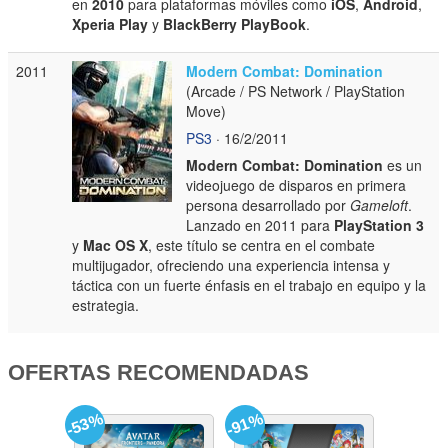
en
2010
para plataformas móviles como
iOS
,
Android
,
Xperia Play
y
BlackBerry PlayBook
.
2011
Modern Combat: Domination
(Arcade / PS Network / PlayStation
Move)
PS3
· 16/2/2011
Modern Combat: Domination
es un
videojuego de disparos en primera
persona desarrollado por
Gameloft
.
Lanzado en 2011 para
PlayStation 3
y
Mac OS X
, este título se centra en el combate
multijugador, ofreciendo una experiencia intensa y
táctica con un fuerte énfasis en el trabajo en equipo y la
estrategia.
OFERTAS RECOMENDADAS
-53%
-91%