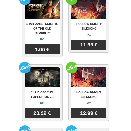
STAR WARS: KNIGHTS
HOLLOW KNIGHT:
OF THE OLD
SILKSONG
REPUBLIC
PC
PC
11.99 €
1.66 €
-53%
-35%
CLAIR OBSCUR:
HOLLOW KNIGHT:
EXPEDITION 33
SILKSONG
PC
PC
23.29 €
12.99 €