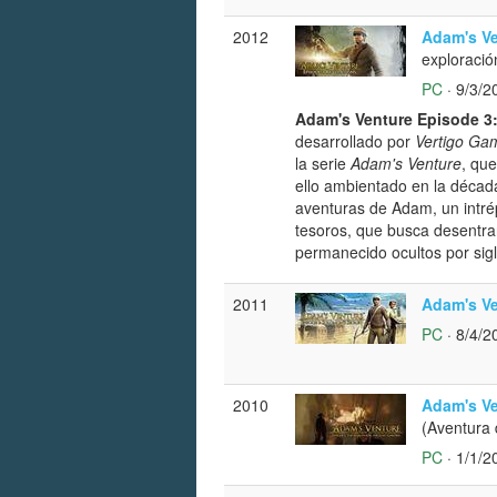
2012
Adam's Ve
exploració
PC
· 9/3/2
Adam's Venture Episode 3:
desarrollado por
Vertigo Ga
la serie
Adam's Venture
, que
ello ambientado en la década
aventuras de Adam, un intrép
tesoros, que busca desentra
permanecido ocultos por sigl
2011
Adam's Ve
PC
· 8/4/2
2010
Adam's Ve
(Aventura 
PC
· 1/1/2