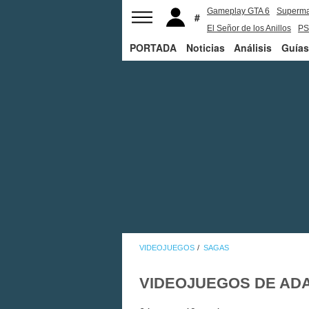
Gameplay GTA 6
Superm
El Señor de los Anillos
PS
PORTADA
Noticias
Análisis
Guías
VIDEOJUEGOS
SAGAS
VIDEOJUEGOS DE AD