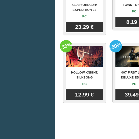
CLAIR OBSCUR:
TOWN TO 
EXPEDITION 33
PC
PC
8.19
23.29 €
-35%
-50%
HOLLOW KNIGHT:
007 FIRST 
SILKSONG
DELUXE ED
PC
PC
12.99 €
39.49