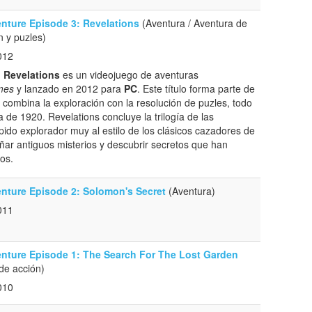
nture Episode 3: Revelations
(Aventura / Aventura de
n y puzles)
012
 Revelations
es un videojuego de aventuras
mes
y lanzado en 2012 para
PC
. Este título forma parte de
 combina la exploración con la resolución de puzles, todo
 de 1920. Revelations concluye la trilogía de las
ido explorador muy al estilo de los clásicos cazadores de
ñar antiguos misterios y descubrir secretos que han
os.
nture Episode 2: Solomon's Secret
(Aventura)
011
nture Episode 1: The Search For The Lost Garden
de acción)
010