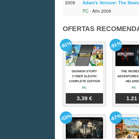
2009
Adam's Venture: The Searc
PC
· Año 2009
OFERTAS RECOMEND
-91%
-91%
DIGIMON STORY
THE INCRE
CYBER SLEUTH:
ADVENTURES
COMPLETE EDITION
HELSING
PC
PC
3.39 €
1.21
-53%
-67%