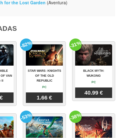
h for the Lost Garden
(Aventura)
ADAS
-82%
-31%
DIBLE
STAR WARS: KNIGHTS
BLACK MYTH:
 OF VAN
OF THE OLD
WUKONG
 II
REPUBLIC
PC
PC
40.99 €
 €
1.66 €
-53%
-38%