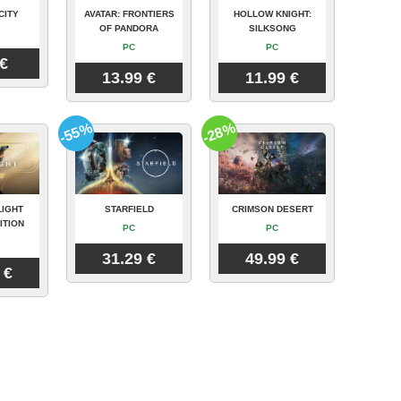
CITY
AVATAR: FRONTIERS
HOLLOW KNIGHT:
OF PANDORA
SILKSONG
PC
PC
 €
13.99 €
11.99 €
-55%
-28%
LIGHT
STARFIELD
CRIMSON DESERT
ITION
PC
PC
31.29 €
49.99 €
 €