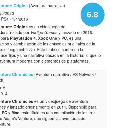
nture: Origins
(Aventura narrativa)
6.8
9/5/2020
PS4
· 1/4/2016
nture: Origins
es un videojuego de
desarrollado por
Vertigo Games
y lanzado en 2016.
e para
PlayStation 4
,
Xbox One
y
PC
, es una
tación y combinación de los episodios originales de la
olo juego cohesivo. Este título se centra en la
 acertijos y una narrativa basada en la historia, lo que lo
 aventura moderna con elementos de plataformas.
nture Chronicles
(Aventura narrativa / PS Network /
ck)
015
2014
nture Chronicles
es un videojuego de aventura
mes
y lanzado originalmente en 2014. Disponible para
,
PC
y
Mac
, este título es una compilación de los tres
ie Adam's Venture, que siguen las aventuras del
enture.