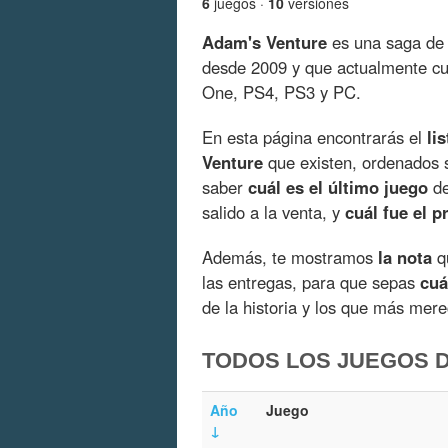
6
juegos ·
10
versiones
Adam's Venture
es una saga de 
desde 2009 y que actualmente c
One, PS4, PS3 y PC.
En esta página encontrarás el
li
Venture
que existen, ordenados 
saber
cuál es el último juego
de
salido a la venta, y
cuál fue el p
Además, te mostramos
la nota
qu
las entregas, para que sepas
cuá
de la historia y los que más mer
TODOS LOS JUEGOS 
Año
Juego
↓