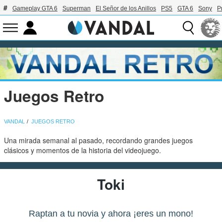
Gameplay GTA 6
Superman
El Señor de los Anillos
PS5
GTA 6
Sony
P
Juegos Retro
VANDAL
JUEGOS RETRO
Una mirada semanal al pasado, recordando grandes juegos
clásicos y momentos de la historia del videojuego.
Toki
Raptan a tu novia y ahora ¡eres un mono!