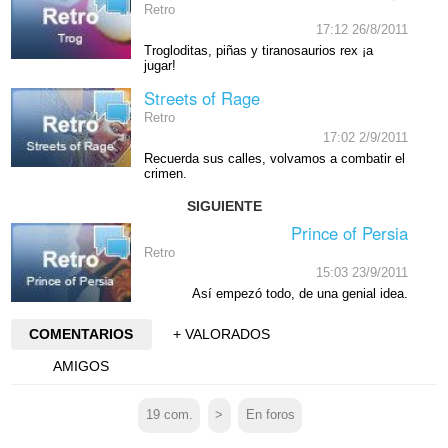
Retro
17:12 26/8/2011
Trogloditas, piñas y tiranosaurios rex ¡a
jugar!
Streets of Rage
Retro
17:02 2/9/2011
Recuerda sus calles, volvamos a combatir el
crimen.
SIGUIENTE
Prince of Persia
Retro
15:03 23/9/2011
Así empezó todo, de una genial idea.
COMENTARIOS
+ VALORADOS
AMIGOS
19
com.
>
En foros