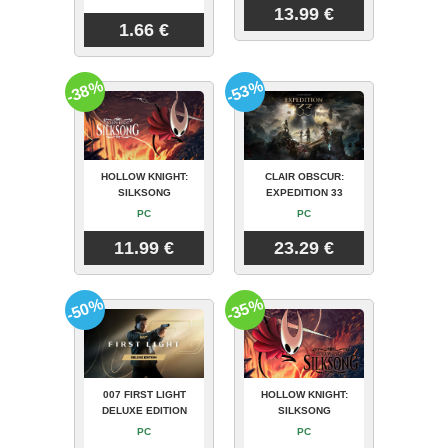
13.99 €
1.66 €
-38%
-53%
HOLLOW KNIGHT:
CLAIR OBSCUR:
SILKSONG
EXPEDITION 33
PC
PC
11.99 €
23.29 €
-50%
-35%
007 FIRST LIGHT
HOLLOW KNIGHT:
DELUXE EDITION
SILKSONG
PC
PC