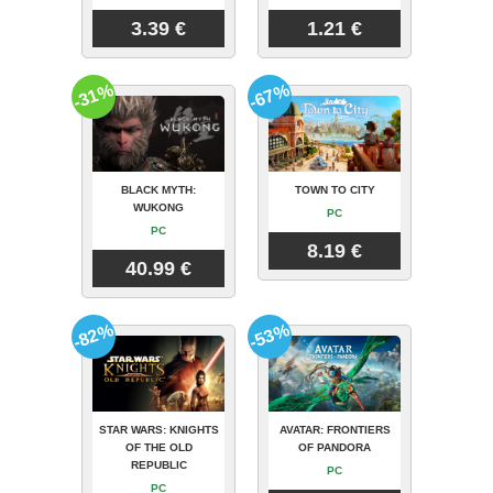
3.39 €
1.21 €
-31%
-67%
BLACK MYTH:
TOWN TO CITY
WUKONG
PC
PC
8.19 €
40.99 €
-82%
-53%
STAR WARS: KNIGHTS
AVATAR: FRONTIERS
OF THE OLD
OF PANDORA
REPUBLIC
PC
PC