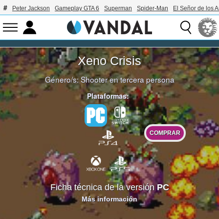
Peter Jackson
Gameplay GTA 6
Superman
Spider-Man
El Señor de los A
Xeno Crisis
Género/s:
Shooter en tercera persona
Plataformas:
COMPRAR
Ficha técnica de la versión
PC
Más información