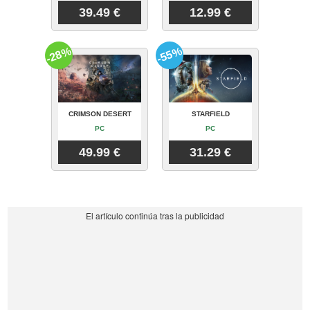
39.49 €
12.99 €
-28%
-55%
CRIMSON DESERT
STARFIELD
PC
PC
49.99 €
31.29 €