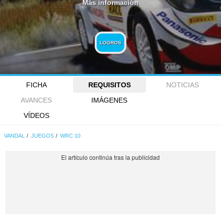
Más información
LOGROS
FICHA
REQUISITOS
NOTICIAS
AVANCES
IMÁGENES
VÍDEOS
VANDAL
JUEGOS
WRC 10