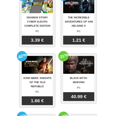
DIGIMON STORY
THE INCREDIBLE
CYBER SLEUTH:
ADVENTURES OF VAN
COMPLETE EDITION
HELSING II
PC
PC
3.39 €
1.21 €
-82%
-31%
STAR WARS: KNIGHTS
BLACK MYTH:
OF THE OLD
WUKONG
REPUBLIC
PC
PC
40.99 €
1.66 €