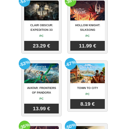
-53%
-38%
CLAIR OBSCUR:
HOLLOW KNIGHT:
EXPEDITION 33
SILKSONG
PC
PC
23.29 €
11.99 €
-53%
-67%
AVATAR: FRONTIERS
TOWN TO CITY
OF PANDORA
PC
PC
8.19 €
13.99 €
-35%
-50%