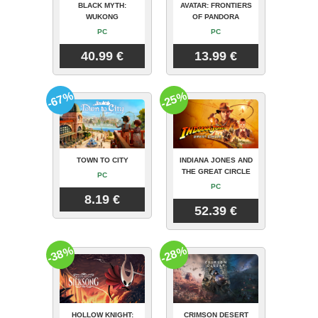
BLACK MYTH:
AVATAR: FRONTIERS
WUKONG
OF PANDORA
PC
PC
40.99 €
13.99 €
-67%
-25%
TOWN TO CITY
INDIANA JONES AND
THE GREAT CIRCLE
PC
PC
8.19 €
52.39 €
-38%
-28%
HOLLOW KNIGHT:
CRIMSON DESERT