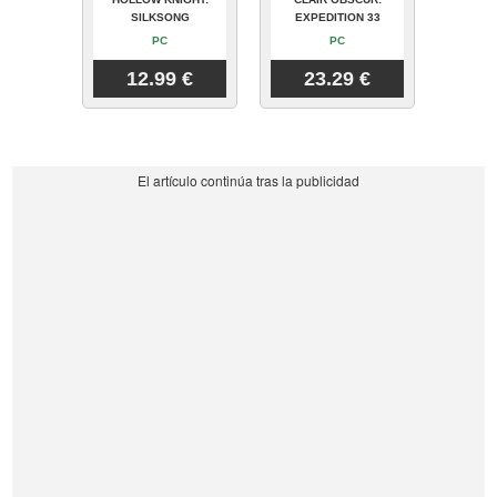
SILKSONG
EXPEDITION 33
PC
PC
12.99 €
23.29 €