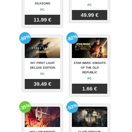
SILKSONG
PC
PC
49.99 €
11.99 €
-50%
-82%
007 FIRST LIGHT
STAR WARS: KNIGHTS
DELUXE EDITION
OF THE OLD
REPUBLIC
PC
PC
39.49 €
1.66 €
-35%
-53%
HOLLOW KNIGHT:
CLAIR OBSCUR: