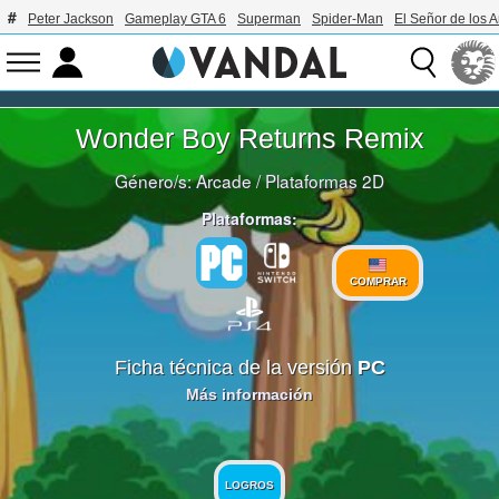
Peter Jackson
Gameplay GTA 6
Superman
Spider-Man
El Señor de los A
Wonder Boy Returns Remix
Género/s:
Arcade
/
Plataformas 2D
Plataformas:
COMPRAR
Ficha técnica de la versión
PC
Más información
LOGROS