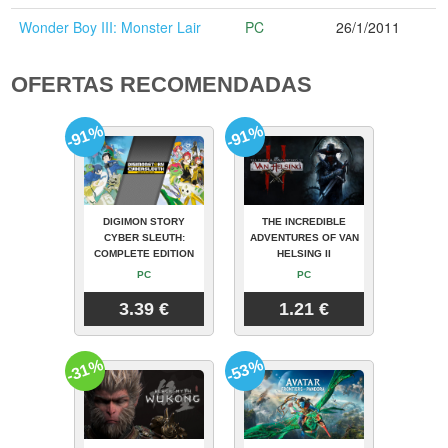
Wonder Boy III: Monster Lair
PC
26/1/2011
OFERTAS RECOMENDADAS
-91%
-91%
DIGIMON STORY
THE INCREDIBLE
CYBER SLEUTH:
ADVENTURES OF VAN
COMPLETE EDITION
HELSING II
PC
PC
3.39 €
1.21 €
-31%
-53%