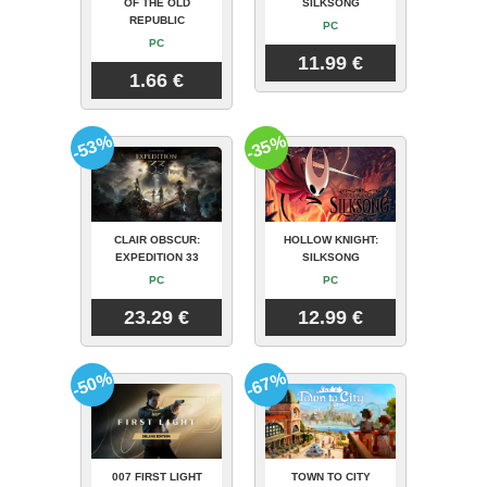
OF THE OLD
SILKSONG
REPUBLIC
PC
PC
11.99 €
1.66 €
-53%
-35%
CLAIR OBSCUR:
HOLLOW KNIGHT:
EXPEDITION 33
SILKSONG
PC
PC
23.29 €
12.99 €
-50%
-67%
007 FIRST LIGHT
TOWN TO CITY