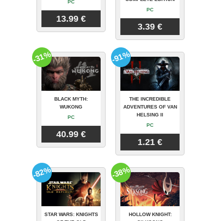
PC
PC
13.99 €
3.39 €
-31%
-91%
BLACK MYTH:
THE INCREDIBLE
WUKONG
ADVENTURES OF VAN
HELSING II
PC
PC
40.99 €
1.21 €
-82%
-38%
STAR WARS: KNIGHTS
HOLLOW KNIGHT: