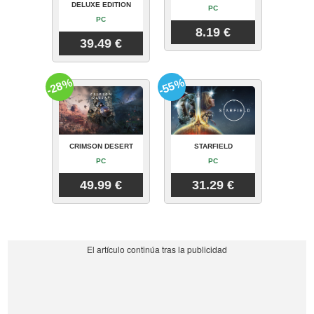
DELUXE EDITION
PC
PC
8.19 €
39.49 €
-28%
-55%
CRIMSON DESERT
STARFIELD
PC
PC
49.99 €
31.29 €