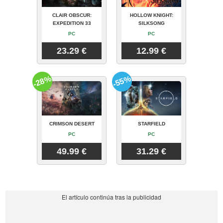
CLAIR OBSCUR:
HOLLOW KNIGHT:
EXPEDITION 33
SILKSONG
PC
PC
23.29 €
12.99 €
-28%
-55%
CRIMSON DESERT
STARFIELD
PC
PC
49.99 €
31.29 €