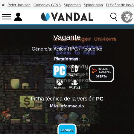
Peter Jackson
Gameplay GTA 6
Superman
Spider-Man
El Señor de los A
Vagante
Género/s:
Action-RPG
/
Roguelike
Plataformas:
OFERTA
Ficha técnica de la versión
PC
Más información
LOGROS