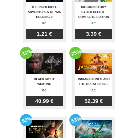
THE INCREDIBLE
DIGIMON STORY
ADVENTURES OF VAN
CYBER SLEUTH:
HELSING II
COMPLETE EDITION
PC
PC
1.21 €
3.39 €
-31%
-25%
BLACK MYTH:
INDIANA JONES AND
WUKONG
THE GREAT CIRCLE
PC
PC
40.99 €
52.39 €
-82%
-53%