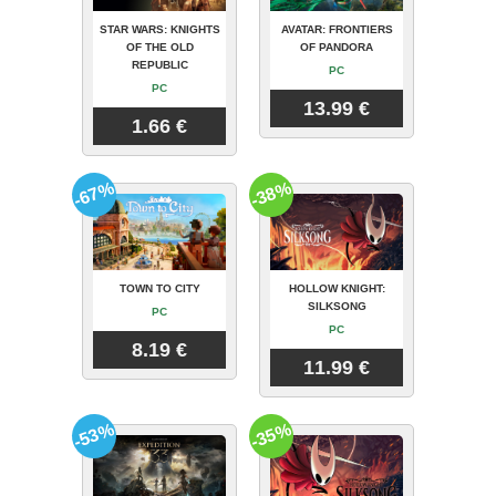
STAR WARS: KNIGHTS
AVATAR: FRONTIERS
OF THE OLD
OF PANDORA
REPUBLIC
PC
PC
13.99 €
1.66 €
-67%
-38%
TOWN TO CITY
HOLLOW KNIGHT:
SILKSONG
PC
PC
8.19 €
11.99 €
-53%
-35%