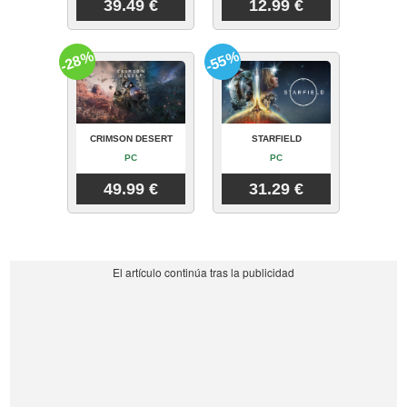
39.49 €
12.99 €
-28%
-55%
CRIMSON DESERT
STARFIELD
PC
PC
49.99 €
31.29 €