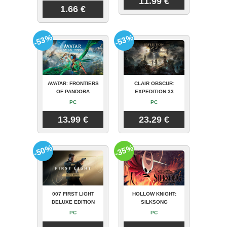
11.99 €
1.66 €
-53%
-53%
AVATAR: FRONTIERS
CLAIR OBSCUR:
OF PANDORA
EXPEDITION 33
PC
PC
13.99 €
23.29 €
-50%
-35%
007 FIRST LIGHT
HOLLOW KNIGHT:
DELUXE EDITION
SILKSONG
PC
PC