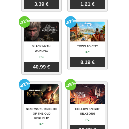
3.39 €
1.21 €
-31%
-67%
BLACK MYTH:
TOWN TO CITY
WUKONG
PC
PC
8.19 €
40.99 €
-82%
-38%
STAR WARS: KNIGHTS
HOLLOW KNIGHT:
OF THE OLD
SILKSONG
REPUBLIC
PC
PC