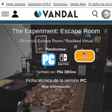
Peter Jackson
Gameplay GTA 6
Superman
Spider-Man
El Señor de los A
The Experiment: Escape Room
Género/s:
Escape Room
/
Realidad Virtual
Plataformas:
COMPRAR
También en:
PS4
XBOne
Ficha técnica de la versión
PC
Más información