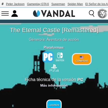
Peter Jackson
Gameplay GTA 6
Superman
Spider-Man
El Señor de los A
The Eternal Castle [Remastered]
Género/s:
Aventura de acción
Plataformas:
COMPRAR
Ficha técnica de la versión
PC
Más información
LOGROS