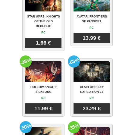
STAR WARS: KNIGHTS
AVATAR: FRONTIERS
OF THE OLD
OF PANDORA
REPUBLIC
PC
PC
13.99 €
1.66 €
-38%
-53%
HOLLOW KNIGHT:
CLAIR OBSCUR:
SILKSONG
EXPEDITION 33
PC
PC
11.99 €
23.29 €
-50%
-35%