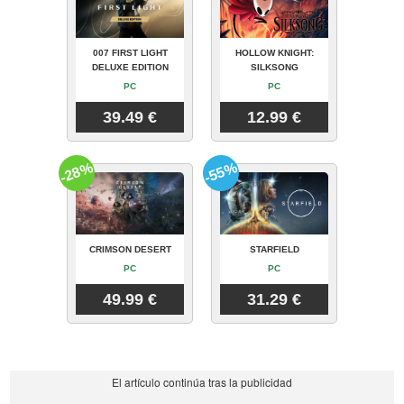
007 FIRST LIGHT
HOLLOW KNIGHT:
DELUXE EDITION
SILKSONG
PC
PC
39.49 €
12.99 €
-28%
-55%
CRIMSON DESERT
STARFIELD
PC
PC
49.99 €
31.29 €