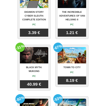
DIGIMON STORY
THE INCREDIBLE
CYBER SLEUTH:
ADVENTURES OF VAN
COMPLETE EDITION
HELSING II
PC
PC
3.39 €
1.21 €
-31%
-67%
BLACK MYTH:
TOWN TO CITY
WUKONG
PC
PC
8.19 €
40.99 €
-82%
-53%