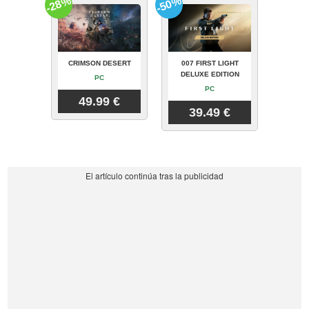
-28%
-50%
CRIMSON DESERT
007 FIRST LIGHT
DELUXE EDITION
PC
PC
49.99 €
39.49 €