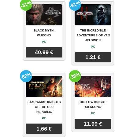
-31%
-91%
BLACK MYTH:
THE INCREDIBLE
WUKONG
ADVENTURES OF VAN
HELSING II
PC
PC
40.99 €
1.21 €
-82%
-38%
STAR WARS: KNIGHTS
HOLLOW KNIGHT:
OF THE OLD
SILKSONG
REPUBLIC
PC
PC
11.99 €
1.66 €