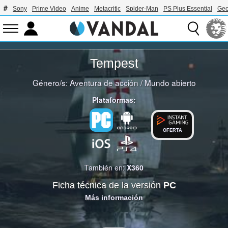
Sony
Prime Video
Anime
Metacritic
Spider-Man
PS Plus Essential
Geo
Tempest
Género/s:
Aventura de acción
/
Mundo abierto
Plataformas:
OFERTA
También en:
X360
Ficha técnica de la versión
PC
Más información