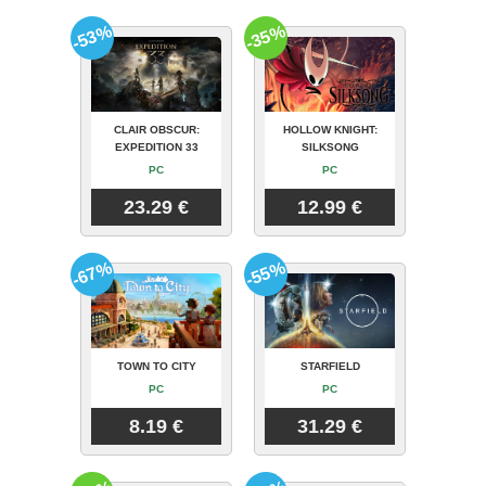
-53%
-35%
CLAIR OBSCUR:
HOLLOW KNIGHT:
EXPEDITION 33
SILKSONG
PC
PC
23.29 €
12.99 €
-67%
-55%
TOWN TO CITY
STARFIELD
PC
PC
8.19 €
31.29 €