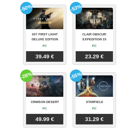
-50%
-53%
007 FIRST LIGHT
CLAIR OBSCUR:
DELUXE EDITION
EXPEDITION 33
PC
PC
39.49 €
23.29 €
-28%
-55%
CRIMSON DESERT
STARFIELD
PC
PC
49.99 €
31.29 €