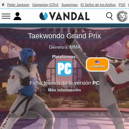
Peter Jackson
Gameplay GTA 6
Superman
El Señor de los Anillos
PS5
Taekwondo Grand Prix
Género/s:
MMA
Plataformas:
COMPRAR
Ficha técnica de la versión
PC
Más información