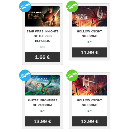
-82%
-38%
STAR WARS: KNIGHTS
HOLLOW KNIGHT:
OF THE OLD
SILKSONG
REPUBLIC
PC
PC
11.99 €
1.66 €
-53%
-35%
AVATAR: FRONTIERS
HOLLOW KNIGHT:
OF PANDORA
SILKSONG
PC
PC
13.99 €
12.99 €