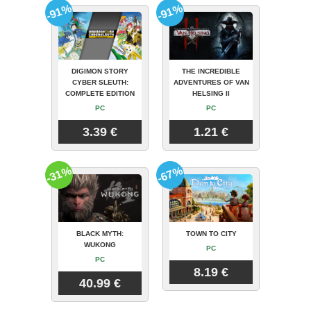
-91%
-91%
DIGIMON STORY
THE INCREDIBLE
CYBER SLEUTH:
ADVENTURES OF VAN
COMPLETE EDITION
HELSING II
PC
PC
3.39 €
1.21 €
-31%
-67%
BLACK MYTH:
TOWN TO CITY
WUKONG
PC
PC
8.19 €
40.99 €