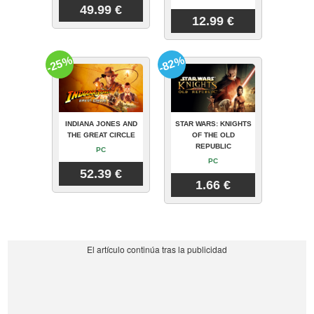
49.99 €
12.99 €
-25%
-82%
INDIANA JONES AND
STAR WARS: KNIGHTS
THE GREAT CIRCLE
OF THE OLD
REPUBLIC
PC
PC
52.39 €
1.66 €