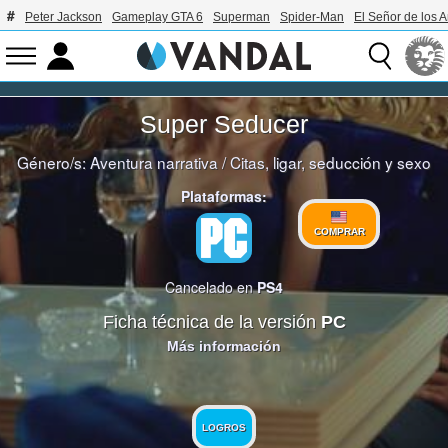
Peter Jackson
Gameplay GTA 6
Superman
Spider-Man
El Señor de los A
Super Seducer
Género/s:
Aventura narrativa
/
Citas, ligar, seducción y sexo
Plataformas:
COMPRAR
Cancelado en
PS4
Ficha técnica de la versión
PC
Más información
LOGROS