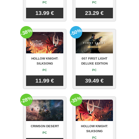
PC
PC
13.99 €
23.29 €
-38%
-50%
HOLLOW KNIGHT:
007 FIRST LIGHT
SILKSONG
DELUXE EDITION
PC
PC
11.99 €
39.49 €
-28%
-35%
CRIMSON DESERT
HOLLOW KNIGHT:
SILKSONG
PC
PC