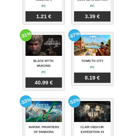
PC
PC
1.21 €
3.39 €
-31%
-67%
BLACK MYTH:
TOWN TO CITY
WUKONG
PC
PC
8.19 €
40.99 €
-53%
-53%
AVATAR: FRONTIERS
CLAIR OBSCUR:
OF PANDORA
EXPEDITION 33