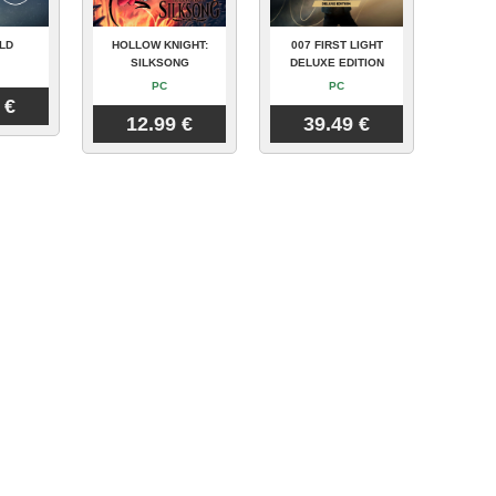
LD
HOLLOW KNIGHT:
007 FIRST LIGHT
SILKSONG
DELUXE EDITION
PC
PC
 €
12.99 €
39.49 €