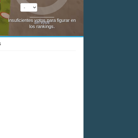
Insuficientes votos para figurar en
Sin votos
los rankings.
S