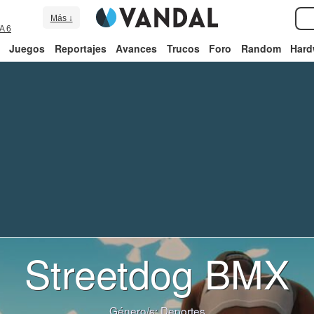
Más ↓
A 6
Juegos
Reportajes
Avances
Trucos
Foro
Random
Hard
Streetdog BMX
Género/s:
Deportes