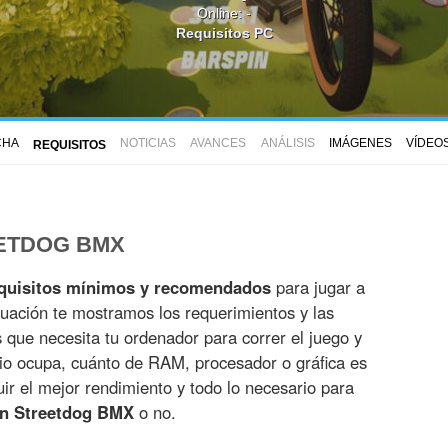
Online: -
Requisitos PC
CHA
NOTICIAS
AVANCES
ANÁLISIS
IMÁGENES
VÍDEO
REQUISITOS
EETDOG BMX
quisitos mínimos y recomendados
para jugar a
nuación te mostramos los requerimientos y las
es que necesita tu ordenador para correr el juego y
io ocupa, cuánto de RAM, procesador o gráfica es
r el mejor rendimiento y todo lo necesario para
on Streetdog BMX
o no.