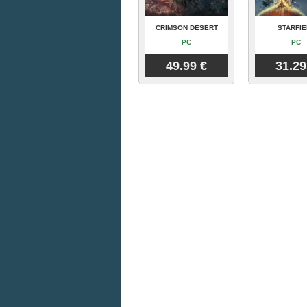
CRIMSON DESERT
STARFIE
PC
PC
49.99 €
31.29