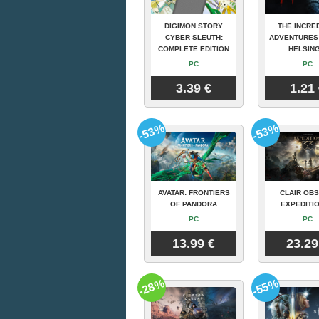
DIGIMON STORY
THE INCRE
CYBER SLEUTH:
ADVENTURES
COMPLETE EDITION
HELSING
PC
PC
3.39 €
1.21
-53%
-53%
AVATAR: FRONTIERS
CLAIR OBS
OF PANDORA
EXPEDITIO
PC
PC
13.99 €
23.29
-28%
-55%