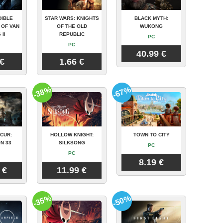
DIBLE
STAR WARS: KNIGHTS
BLACK MYTH:
 OF VAN
OF THE OLD
WUKONG
 II
REPUBLIC
PC
PC
40.99 €
 €
1.66 €
-38%
-67%
CUR:
HOLLOW KNIGHT:
TOWN TO CITY
N 33
SILKSONG
PC
PC
8.19 €
 €
11.99 €
-35%
-50%