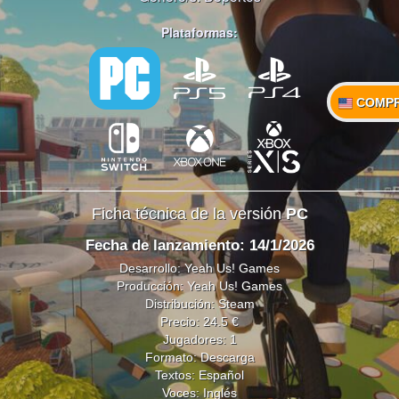
Plataformas:
COMP
Ficha técnica de la versión
PC
Fecha de lanzamiento: 14/1/2026
Desarrollo: Yeah Us! Games
Producción: Yeah Us! Games
Distribución: Steam
Precio: 24.5 €
Jugadores: 1
Formato: Descarga
Textos: Español
Voces: Inglés