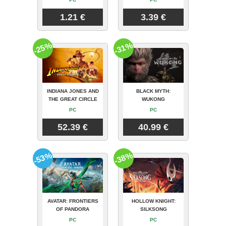
1.21 €
3.39 €
-25%
-31%
INDIANA JONES AND
BLACK MYTH:
THE GREAT CIRCLE
WUKONG
PC
PC
52.39 €
40.99 €
-53%
-38%
AVATAR: FRONTIERS
HOLLOW KNIGHT:
OF PANDORA
SILKSONG
PC
PC