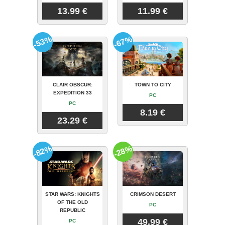
13.99 €
11.99 €
-53%
-67%
CLAIR OBSCUR:
TOWN TO CITY
EXPEDITION 33
PC
PC
8.19 €
23.29 €
-82%
-28%
STAR WARS: KNIGHTS
CRIMSON DESERT
OF THE OLD
PC
REPUBLIC
49.99 €
PC