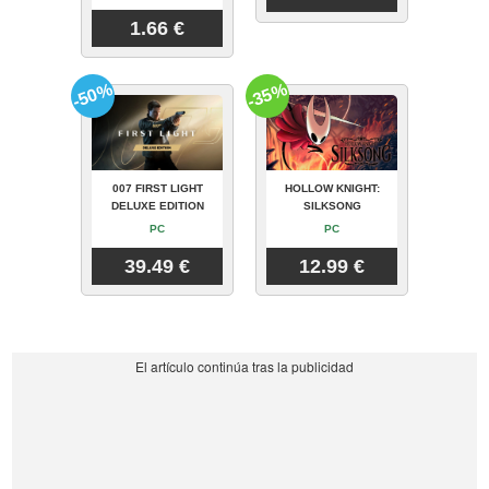
1.66 €
-50%
-35%
007 FIRST LIGHT
HOLLOW KNIGHT:
DELUXE EDITION
SILKSONG
PC
PC
39.49 €
12.99 €