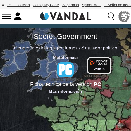
Peter Jackson
Gameplay GTA 6
Superman
Spider-Man
El Señor de los A
Secret Government
Género/s:
Estrategia por turnos
/
Simulador político
Plataformas:
OFERTA
Ficha técnica de la versión
PC
Más información