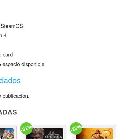
; SteamOS
m 4
 card
espacio disponible
ndados
 publicación.
ADAS
-31%
-25%