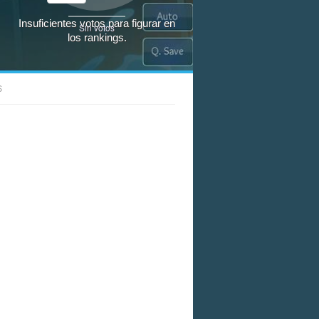
Insuficientes votos para figurar en
Sin votos
los rankings.
S