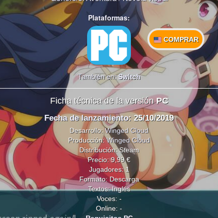
Plataformas:
COMPRAR
También en:
Switch
Ficha técnica de la versión
PC
Fecha de lanzamiento
: 25/10/2019
Desarrollo:
Winged Cloud
Producción:
Winged Cloud
Distribución: Steam
Precio: 9,99 €
Jugadores: 1
Formato: Descarga
Textos: Inglés
Voces: -
Online: -
Requisitos PC