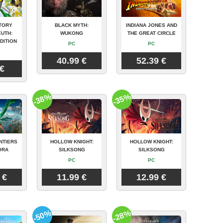
TORY
BLACK MYTH:
INDIANA JONES AND
UTH:
WUKONG
THE GREAT CIRCLE
DITION
PC
PC
40.99 €
52.39 €
 €
-38%
-35%
NTIERS
HOLLOW KNIGHT:
HOLLOW KNIGHT:
ORA
SILKSONG
SILKSONG
PC
PC
 €
11.99 €
12.99 €
-50%
-28%