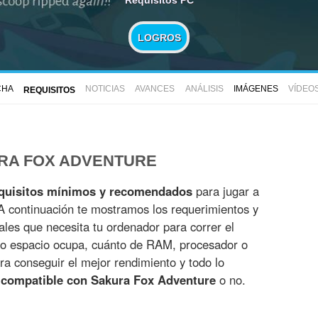
LOGROS
CHA
NOTICIAS
AVANCES
ANÁLISIS
IMÁGENES
VÍDEO
REQUISITOS
URA FOX ADVENTURE
quisitos mínimos y recomendados
para jugar a
A continuación te mostramos los requerimientos y
iales que necesita tu ordenador para correr el
to espacio ocupa, cuánto de RAM, procesador o
ra conseguir el mejor rendimiento y todo lo
 compatible con Sakura Fox Adventure
o no.