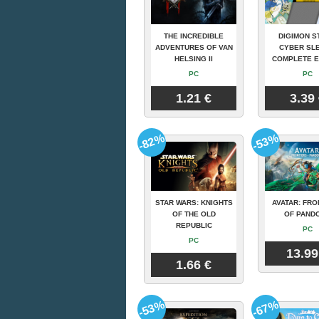
THE INCREDIBLE
DIGIMON S
ADVENTURES OF VAN
CYBER SLE
HELSING II
COMPLETE E
PC
PC
1.21 €
3.39
-82%
-53%
STAR WARS: KNIGHTS
AVATAR: FRO
OF THE OLD
OF PAND
REPUBLIC
PC
PC
13.99
1.66 €
-53%
-67%