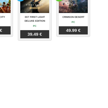
CITY
007 FIRST LIGHT
CRIMSON DESERT
DELUXE EDITION
PC
PC
 €
49.99 €
39.49 €