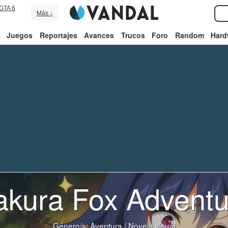
GTA 6
Más ↓
Juegos
Reportajes
Avances
Trucos
Foro
Random
Hard
akura Fox Adventu
Género/s:
Aventura
/
Novela visual