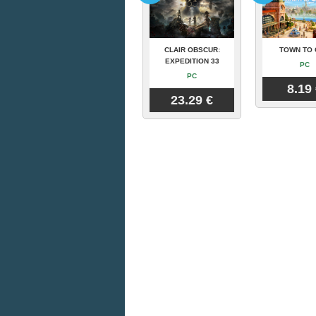
CLAIR OBSCUR:
TOWN TO 
EXPEDITION 33
PC
PC
8.19
23.29 €