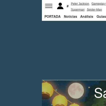
Peter Jackson
Gameplay 
Superman
Spider-Man
PORTADA
Noticias
Análisis
Guías
S