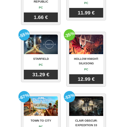
REPUBLIC
PC
PC
11.99 €
1.66 €
-55%
-35%
STARFIELD
HOLLOW KNIGHT:
SILKSONG
PC
PC
31.29 €
12.99 €
-67%
-53%
TOWN TO CITY
CLAIR OBSCUR:
EXPEDITION 33
PC