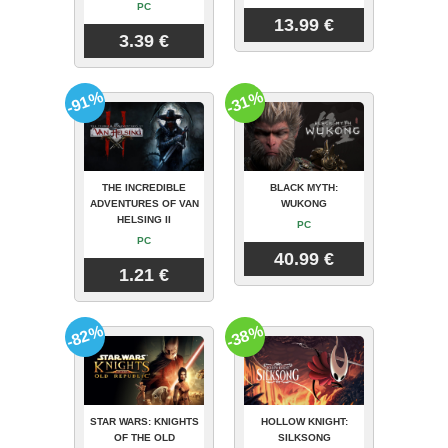
PC
13.99 €
3.39 €
-91%
-31%
THE INCREDIBLE
BLACK MYTH:
ADVENTURES OF VAN
WUKONG
HELSING II
PC
PC
40.99 €
1.21 €
-82%
-38%
STAR WARS: KNIGHTS
HOLLOW KNIGHT:
OF THE OLD
SILKSONG