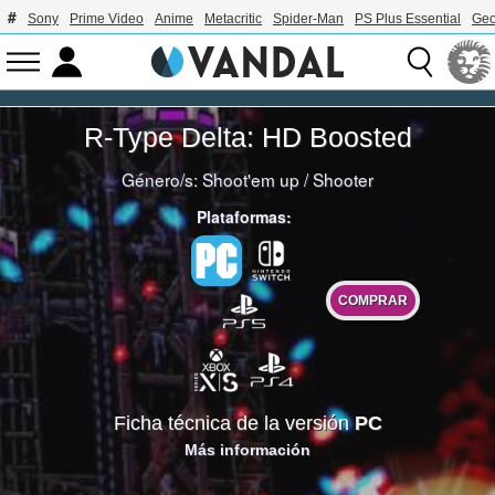
Sony
Prime Video
Anime
Metacritic
Spider-Man
PS Plus Essential
Geo
R-Type Delta: HD Boosted
Género/s:
Shoot'em up
/
Shooter
Plataformas:
COMPRAR
Ficha técnica de la versión
PC
Más información