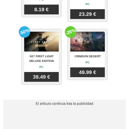
PC
8.19 €
23.29 €
-50%
-28%
007 FIRST LIGHT
CRIMSON DESERT
DELUXE EDITION
PC
PC
49.99 €
39.49 €