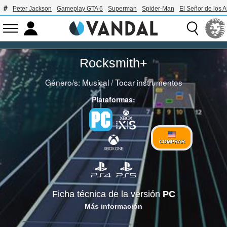
Peter Jackson
Gameplay GTA 6
Superman
Spider-Man
El Señor de los A
Rocksmith+
Género/s:
Musical
/
Tocar instrumentos
Plataformas:
COMPRAR
Ficha técnica de la versión
PC
Más información