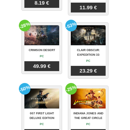
8.19 €
11.99 €
-28%
-53%
CRIMSON DESERT
CLAIR OBSCUR:
EXPEDITION 33
PC
PC
49.99 €
23.29 €
-50%
-25%
007 FIRST LIGHT
INDIANA JONES AND
DELUXE EDITION
THE GREAT CIRCLE
PC
PC