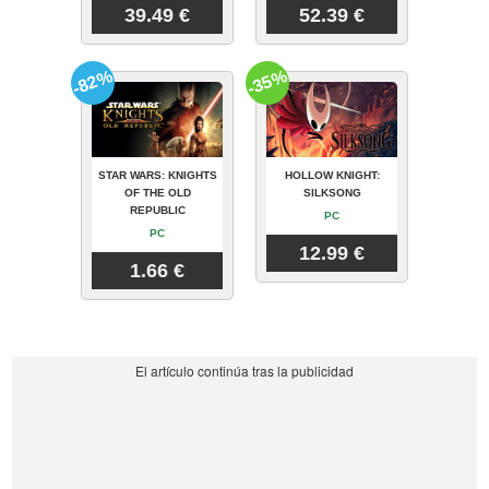
39.49 €
52.39 €
-82%
-35%
STAR WARS: KNIGHTS
HOLLOW KNIGHT:
OF THE OLD
SILKSONG
REPUBLIC
PC
PC
12.99 €
1.66 €