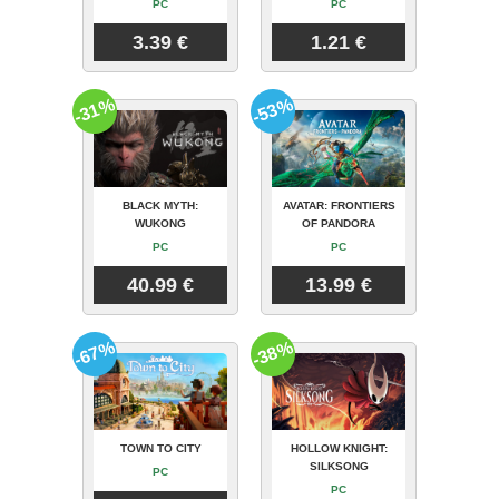
PC
PC
3.39 €
1.21 €
-31%
-53%
BLACK MYTH:
AVATAR: FRONTIERS
WUKONG
OF PANDORA
PC
PC
40.99 €
13.99 €
-67%
-38%
TOWN TO CITY
HOLLOW KNIGHT:
SILKSONG
PC
PC