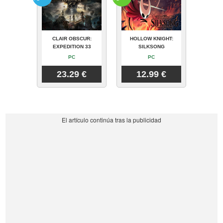
CLAIR OBSCUR:
HOLLOW KNIGHT:
EXPEDITION 33
SILKSONG
PC
PC
23.29 €
12.99 €