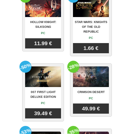
HOLLOW KNIGHT:
STAR WARS: KNIGHTS
SILKSONG
OF THE OLD
REPUBLIC
PC
PC
11.99 €
1.66 €
-50%
-28%
007 FIRST LIGHT
CRIMSON DESERT
DELUXE EDITION
PC
PC
49.99 €
39.49 €
-53%
-35%