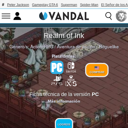
Peter Jackson
Gameplay GTA 6
Superman
Spider-Man
El Señor de los A
Realm of Ink
Género/s:
Action-RPG
/
Aventura de acción
/
Roguelike
Plataformas:
COMPRAR
Ficha técnica de la versión
PC
Más información
LOGROS