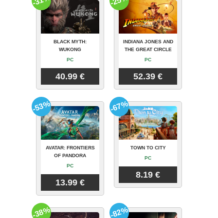
-31%
-25%
BLACK MYTH:
INDIANA JONES AND
WUKONG
THE GREAT CIRCLE
PC
PC
40.99 €
52.39 €
-53%
-67%
AVATAR: FRONTIERS
TOWN TO CITY
OF PANDORA
PC
PC
8.19 €
13.99 €
-38%
-82%