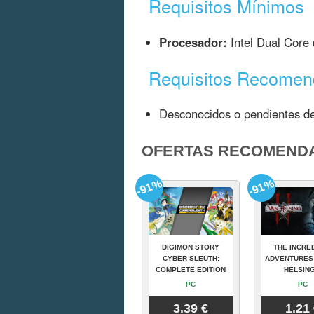
Requisitos Mínimos
Procesador:
Intel Dual Core
Requisitos Recome
Desconocidos o pendientes de
OFERTAS RECOMEND
-91%
-91%
DIGIMON STORY
THE INCRE
CYBER SLEUTH:
ADVENTURES
COMPLETE EDITION
HELSING
PC
PC
3.39 €
1.21