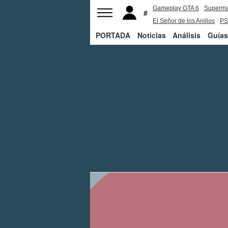
Gameplay GTA 6
Superm
El Señor de los Anillos
PS
PORTADA
Noticias
Análisis
Guías