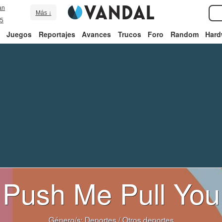
an
Más ↓
5
Juegos
Reportajes
Avances
Trucos
Foro
Random
Hard
Push Me Pull You
Género/s:
Deportes
/
Otros deportes