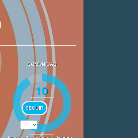
COMUNIDAD
10
SEGUIR
Insuficientes votos para figurar en