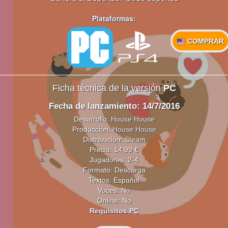
Plataformas:
COMPRAR
Ficha técnica de la versión
PC
Fecha de lanzamiento: 14/7/2016
Desarrollo:
House House
Producción:
House House
Distribución: Steam
Precio: 14,99 €
Jugadores: 2-4
Formato: Descarga
Textos: Español
Voces: No
Online: No
Requisitos PC