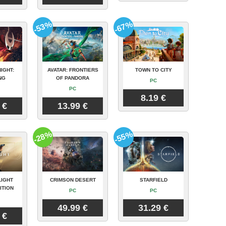
-53%
-67%
IGHT:
AVATAR: FRONTIERS
TOWN TO CITY
NG
OF PANDORA
PC
PC
8.19 €
 €
13.99 €
-28%
-55%
LIGHT
CRIMSON DESERT
STARFIELD
ITION
PC
PC
49.99 €
31.29 €
 €