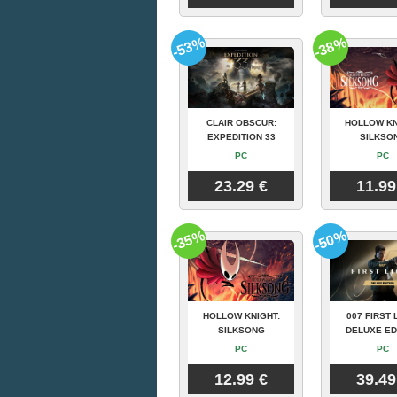
-53%
-38%
CLAIR OBSCUR:
HOLLOW KN
EXPEDITION 33
SILKSO
PC
PC
23.29 €
11.99
-35%
-50%
HOLLOW KNIGHT:
007 FIRST 
SILKSONG
DELUXE ED
PC
PC
12.99 €
39.49