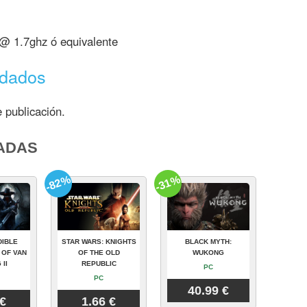
 @ 1.7ghz ó equivalente
ndados
 publicación.
ADAS
-82%
-31%
DIBLE
STAR WARS: KNIGHTS
BLACK MYTH:
 OF VAN
OF THE OLD
WUKONG
 II
REPUBLIC
PC
PC
40.99 €
 €
1.66 €